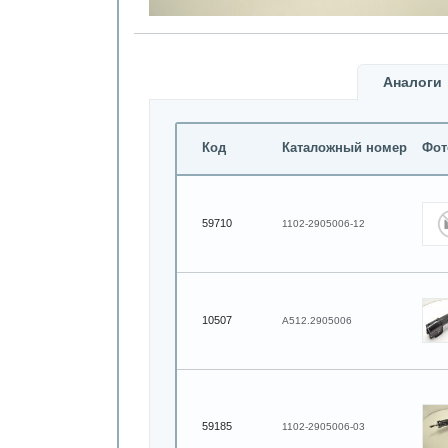
Аналоги
Код
Каталожный номер
Фот
59710
1102-2905006-12
10507
А512.2905006
59185
1102-2905006-03