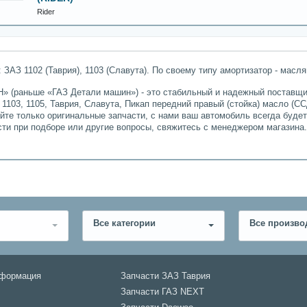
Rider
ЗАЗ 1102 (Таврия), 1103 (Славута). По своему типу амортизатор - масля
» (раньше «ГАЗ Детали машин») - это стабильный и надежный поставщик
 1103, 1105, Таврия, Славута, Пикап передний правый (стойка) масло (СС
айте только оригинальные запчасти, с нами ваш автомобиль всегда буде
сти при подборе или другие вопросы, свяжитесь с менеджером магазина
Все категории
Все произво
нформация
Запчасти ЗАЗ Таврия
Запчасти ГАЗ NEXT