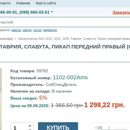
пчасти
Новинки
Карта сайта
666-00-91
,
(099) 660-03-61
Заказат
апросы:
масло
,
свечи
,
тосол
,
радиатор
изаторы)
Амортизатор ЗАЗ 1102, 1103, 1105, Таврия, Славута, Пикап передний прав
5, ТАВРИЯ, СЛАВУТА, ПИКАП ПЕРЕДНИЙ ПРАВЫЙ (
Код товара:
59782
1102-002Ams
Каталожный номер:
Производитель:
СибСпецДеталь
Наличие на складе:
В наличии
5%
Ваша скидка:
1 298,22 грн.
1 366,50 грн
Цена на 06.08.2026:
КУПИТЬ