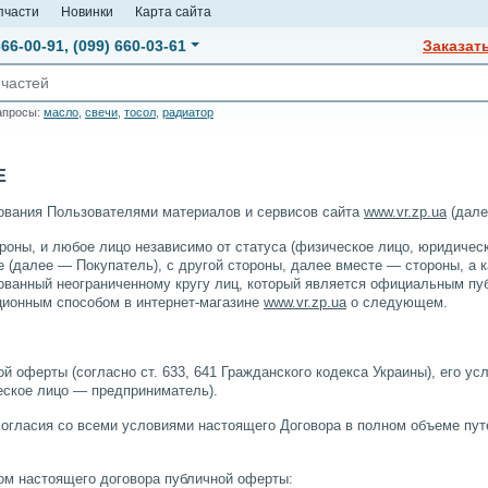
пчасти
Новинки
Карта сайта
666-00-91
,
(099) 660-03-61
Заказат
апросы:
масло
,
свечи
,
тосол
,
радиатор
Е
ования Пользователями материалов и сервисов сайта
www.vr.zp.ua
(дале
роны, и любое лицо независимо от статуса (физическое лицо, юридичес
е (далее — Покупатель), с другой стороны, далее вместе — стороны, а
сованный неограниченному кругу лиц, который является официальным п
ционным способом в интернет-магазине
www.vr.zp.ua
о следующем.
й оферты (согласно ст. 633, 641 Гражданского кодекса Украины), его у
еское лицо — предприниматель).
огласия со всеми условиями настоящего Договора в полном объеме путе
ом настоящего договора публичной оферты: