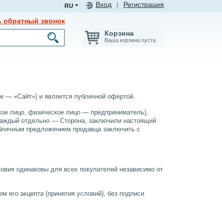
Вход
|
Регистрация
RU
ь обратный звонок
Корзина
Ваша корзина пуста
е — «Сайт») и является публичной офертой.
кое лицо, физическое лицо — предприниматель),
 каждый отдельно — Сторона, заключили настоящий
убличным предложением продавца заключить с
словия одинаковы для всех покупателей независимо от
м его акцепта (принятия условий), без подписи