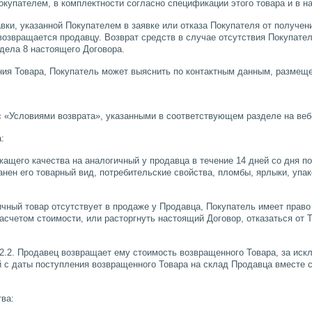
окупателем, в комплектности согласно спецификации этого товара и в н
авки, указанной Покупателем в заявке или отказа Покупателя от получе
возвращается продавцу. Возврат средств в случае отсутствия Покупател
здела 8 настоящего Договора.
ния Товара, Покупатель может выяснить по контактным данным, размещ
 с «Условиями возврата», указанными в соответствующем разделе на ве
:
жащего качества на аналогичный у продавца в течение 14 дней со дня 
анен его товарный вид, потребительские свойства, пломбы, ярлыки, упа
ичный товар отсутствует в продаже у Продавца, Покупатель имеет право
четом стоимости, или расторгнуть настоящий Договор, отказаться от Т
 8.2.2. Продавец возвращает ему стоимость возвращенного Товара, за ис
й с даты поступления возвращенного Товара на склад Продавца вместе 
тва: