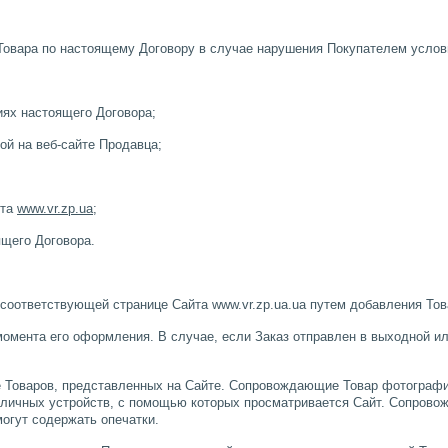
Товара по настоящему Договору в случае нарушения Покупателем услов
иях настоящего Договора;
й на веб-сайте Продавца;
йта
www.vr.zp.ua
;
ящего Договора.
 соответствующей странице Сайта www.vr.zp.ua.ua путем добавления Тов
 момента его оформления. В случае, если Заказ отправлен в выходной и
е Товаров, представленных на Сайте. Сопровождающие Товар фотографи
зличных устройств, с помощью которых просматривается Сайт. Сопровож
огут содержать опечатки.