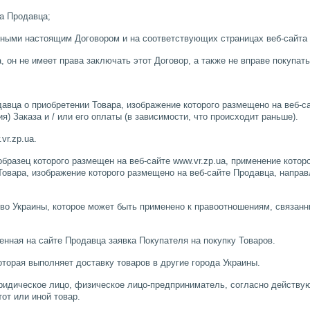
а Продавца;
нными настоящим Договором и на соответствующих страницах веб-сайта
, он не имеет права заключать этот Договор, а также не вправе покупат
вца о приобретении Товара, изображение которого размещено на веб-са
) Заказа и / или его оплаты (в зависимости, что происходит раньше).
vr.zp.ua.
бразец которого размещен на веб-сайте www.vr.zp.ua, применение котор
вара, изображение которого размещено на веб-сайте Продавца, направ
о Украины, которое может быть применено к правоотношениям, связанн
ная на сайте Продавца заявка Покупателя на покупку Товаров.
торая выполняет доставку товаров в другие города Украины.
идическое лицо, физическое лицо-предприниматель, согласно действу
тот или иной товар.