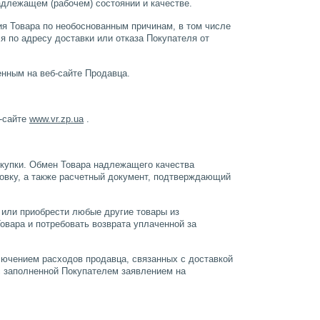
адлежащем (рабочем) состоянии и качестве.
ния Товара по необоснованным причинам, в том числе
я по адресу доставки или отказа Покупателя от
енным на веб-сайте Продавца.
б-сайте
www.vr.zp.ua
.
покупки. Обмен Товара надлежащего качества
ковку, а также расчетный документ, подтверждающий
 или приобрести любые другие товары из
овара и потребовать возврата уплаченной за
ключением расходов продавца, связанных с доставкой
с заполненной Покупателем заявлением на