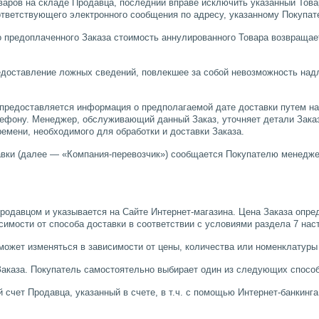
варов на складе Продавца, последний вправе исключить указанный Товар
тветствующего электронного сообщения по адресу, указанному Покупате
но предоплаченного Заказа стоимость аннулированного Товара возвраща
предоставление ложных сведений, повлекшее за собой невозможность на
предоставляется информация о предполагаемой дате доставки путем на
лефону. Менеджер, обслуживающий данный Заказ, уточняет детали Заказа
емени, необходимого для обработки и доставки Заказа.
тавки (далее — «Компания-перевозчик») сообщается Покупателю менедж
Продавцом и указывается на Сайте Интернет-магазина. Цена Заказа опр
симости от способа доставки в соответствии с условиями раздела 7 нас
 может изменяться в зависимости от цены, количества или номенклатуры
 Заказа. Покупатель самостоятельно выбирает один из следующих спосо
счет Продавца, указанный в счете, в т.ч. с помощью Интернет-банкинга 