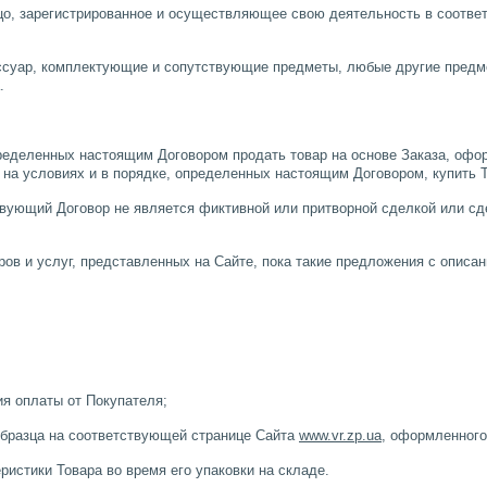
, зарегистрированное и осуществляющее свою деятельность в соответ
ссуар, комплектующие и сопутствующие предметы, любые другие предмет
.
определенных настоящим Договором продать товар на основе Заказа, оф
 на условиях и в порядке, определенных настоящим Договором, купить То
твующий Договор не является фиктивной или притворной сделкой или с
аров и услуг, представленных на Сайте, пока такие предложения с описа
я оплаты от Покупателя;
образца на соответствующей странице Сайта
www.vr.zp.ua
, оформленного
истики Товара во время его упаковки на складе.