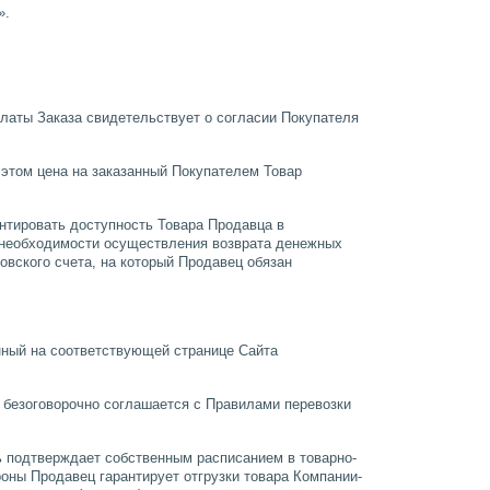
».
платы Заказа свидетельствует о согласии Покупателя
 этом цена на заказанный Покупателем Товар
антировать доступность Товара Продавца в
ае необходимости осуществления возврата денежных
вского счета, на который Продавец обязан
анный на соответствующей странице Сайта
и безоговорочно соглашается с Правилами перевозки
ль подтверждает собственным расписанием в товарно-
роны Продавец гарантирует отгрузки товара Компании-