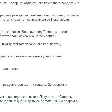
ернуть Товар ненадлежащего качества в порядке и в
тера, который делает невозможным или недопустимым
вляется снова по независимым от Покупателя
его качества. Внешний вид Товара, а также
етствовать описанию на веб-сайте.
ешним дефектам товара, его количеству,
удовлетворению в течение 7 дней со дня
и наличными.
е, предусмотренном настоящим Договором и
зыскании задолженности с Покупателя, Стороны
лендарных дней с даты ее получения. По спорам в