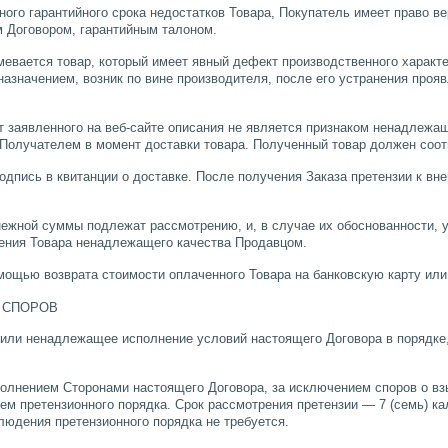
ного гарантийного срока недостатков Товара, Покупатель имеет право в
м Договором, гарантийным талоном.
мевается товар, который имеет явный дефект производственного харак
назначением, возник по вине производителя, после его устранения проя
т заявленного на веб-сайте описания не является признаком ненадлежащ
Получателем в момент доставки товара. Полученный товар должен соотв
подпись в квитанции о доставке. После получения Заказа претензии к вн
енежной суммы подлежат рассмотрению, и, в случае их обоснованности, 
ения Товара ненадлежащего качества Продавцом.
мощью возврата стоимости оплаченного Товара на банковскую карту ил
 СПОРОВ
е или ненадлежащее исполнение условий настоящего Договора в порядк
ыполнением Сторонами настоящего Договора, за исключением споров о в
ем претензионного порядка. Срок рассмотрения претензии — 7 (семь) ка
людения претензионного порядка не требуется.