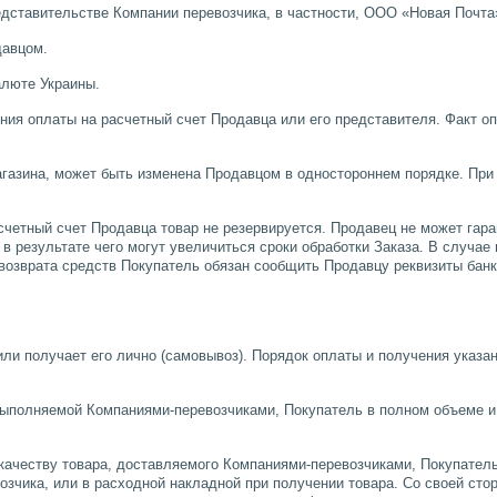
дставительстве Компании перевозчика, в частности, ООО «Новая Почта
давцом.
алюте Украины.
ения оплаты на расчетный счет Продавца или его представителя. Факт о
магазина, может быть изменена Продавцом в одностороннем порядке. При
счетный счет Продавца товар не резервируется. Продавец не может гар
 в результате чего могут увеличиться сроки обработки Заказа. В случ
зврата средств Покупатель обязан сообщить Продавцу реквизиты банко
или получает его лично (самовывоз). Порядок оплаты и получения указ
, выполняемой Компаниями-перевозчиками, Покупатель в полном объеме 
к качеству товара, доставляемого Компаниями-перевозчиками, Покупате
зчика, или в расходной накладной при получении товара. Со своей сто