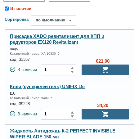
В наличии
Сортировка
по умолчанию
Присадка XADO ревитализант для КПП и
редукторов EX120 Revitalizant
Хадо
Каталожный номер:
ХА 10330_6
код:
33357
621,00
В наличии
Клей (суперклей гель) UNIFIX 15г
E.U.
Каталожный номер:
940006
код:
39228
34,20
В наличии
Жидкость Антидождь К-2 PERFECT INVISIBLE
WIPER BLADE 150 мл