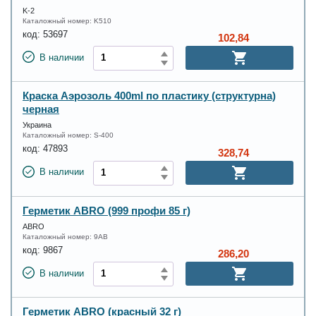
K-2
Каталожный номер:
K510
код:
53697
102,84
В наличии
Краска Аэрозоль 400ml по пластику (структурна)
черная
Украина
Каталожный номер:
S-400
код:
47893
328,74
В наличии
Герметик ABRO (999 профи 85 г)
ABRO
Каталожный номер:
9AB
код:
9867
286,20
В наличии
Герметик ABRO (краcный 32 г)