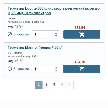
Герметик Loctite 638 фиксатор вал-втулка (зазор до
0, 25 мм) 10 милилитров
Loctite
Каталожный номер:
Loctite 638
код:
42797
531,54
В наличии
Герметик Mannol (черный 80 г.)
SCT-Mannol
Каталожный номер:
9912
код:
46189
134,70
В наличии
1
2
3
4
»