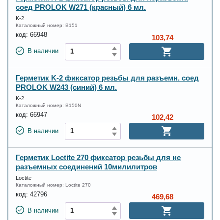
соед PROLOK W271 (красный) 6 мл.
K-2
Каталожный номер:
B151
код:
66948
103,74
В наличии
Герметик K-2 фиксатор резьбы для разъемн. соед
PROLOK W243 (синий) 6 мл.
K-2
Каталожный номер:
B150N
код:
66947
102,42
В наличии
Герметик Loctite 270 фиксатор резьбы для не
разъемных соединений 10милилитров
Loctite
Каталожный номер:
Loctite 270
код:
42796
469,68
В наличии