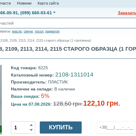
пчасти
Новинки
Карта сайта
666-00-91
,
(099) 660-03-61
Заказат
апросы:
масло
,
свечи
,
тосол
,
радиатор
08, 2109, 2113, 2114, 2115 старого образца (1 горловина)
109, 2113, 2114, 2115 СТАРОГО ОБРАЗЦА (1 ГОР
Код товара:
8225
2108-1311014
Каталожный номер:
Производитель:
ПЛАСТИК
Наличие на складе:
В наличии
5%
Ваша скидка:
122,10 грн.
128,50 грн
Цена на 07.08.2026:
КУПИТЬ