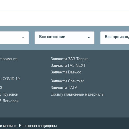
Все категории
Все произво
нформация
Запчасти ЗАЗ Таврия
Запчасти ГАЗ NEXT
Запчасти Daewoo
о COVID-19
Запчасти Chevrolet
АЗ
Запчасти ТАТА
З Грузовой
Эксплуатационные материалы
З Легковой
али машин». Все права защищены