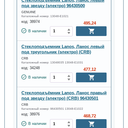
Стеклоподъемник Lanos, Ланос левый
под звезду (электро) 96430500
GENUINE
Каталожный номер:
13048-E1021
код:
38974
495,24
В наличии
Стеклоподъемник Lanos, Ланос левый
под треугольник (электро) (CRB)
CRB
Каталожный номер:
13048035 13048-E1031
код:
34248
477,12
В наличии
Стеклоподъёмник Lanos, Ланос правый
под звезду (электро) (CRB) 96430501
CRB
Каталожный номер:
96430501 13048-E1022
код:
38976
468,72
В наличии