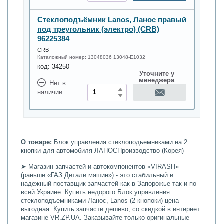
Стеклоподъёмник Lanos, Ланос правый
под треугольник (электро) (CRB)
96225384
CRB
Каталожный номер:
13048036 13048-E1032
код:
34250
Уточните у
менеджера
Нет в
наличии
О товаре:
Блок управления стеклоподьемниками на 2
кнопки для автомобиля ЛАНОСПроизводство (Корея)
➤ Магазин запчастей и автокомпонентов «VIRASH»
(раньше «ГАЗ Детали машин») - это стабильный и
надежный поставщик запчастей как в Запорожье так и по
всей Украине. Купить недорого Блок управления
стеклоподъемниками Ланос, Lanos (2 кнопоки) цена
выгодная. Купить запчасти дешево, со скидкой в интернет
магазине VR.ZP.UA. Заказывайте только оригинальные