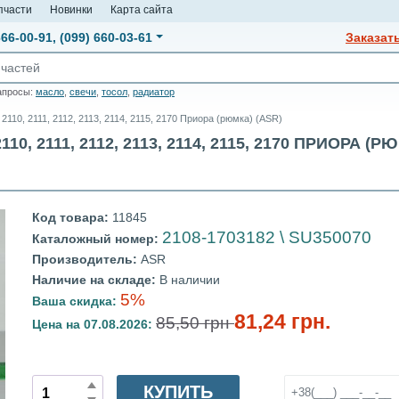
пчасти
Новинки
Карта сайта
666-00-91
,
(099) 660-03-61
Заказат
апросы:
масло
,
свечи
,
тосол
,
радиатор
110, 2111, 2112, 2113, 2114, 2115, 2170 Приора (рюмка) (ASR)
, 2111, 2112, 2113, 2114, 2115, 2170 ПРИОРА (РЮ
Код товара:
11845
2108-1703182 \ SU350070
Каталожный номер:
Производитель:
ASR
Наличие на складе:
В наличии
5%
Ваша скидка:
81,24 грн.
85,50 грн
Цена на 07.08.2026:
КУПИТЬ