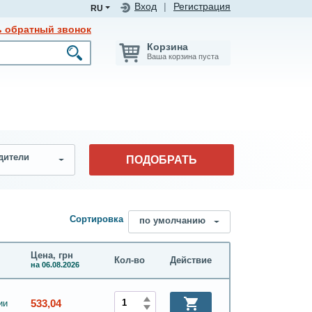
Вход
|
Регистрация
RU
ь обратный звонок
Корзина
Ваша корзина пуста
дители
ПОДОБРАТЬ
Сортировка
по умолчанию
Цена, грн
Кол-во
Действие
на 06.08.2026
533,04
ии