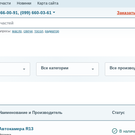
пчасти
Новинки
Карта сайта
666-00-91
,
(099) 660-03-61
Заказат
апросы:
масло
,
свечи
,
тосол
,
радиатор
Все категории
Все произво
Наименование и Производитель
Статус
Автокамера R13
В налич
Украина