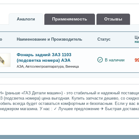
Аналоги
Применяемость
Oтзывы
Це
о
Наименование и Производитель
Статус
на
Фонарь задний ЗАЗ 1103
9
(подсветка номера) АЭА
В наличии
АЭА, Автоэлектроаппаратура, Винница
» (раньше «ГАЗ Детали машин») - это стабильный и надежный поставщик
3 (подсветка номера) цена выгодная. Купить запчасти дешево, со скидк
мобиль всегда будет оставаться комфортным и безопасным. Если у вас 
енеджером магазина. У нас : ✓ Лучшее предложение ✈ Быстрая доставк