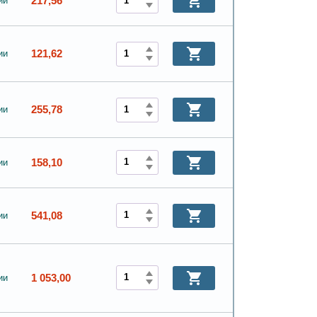
217,56
ии
121,62
ии
255,78
ии
158,10
ии
541,08
ии
1 053,00
ии