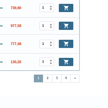
739,80
ии
977,58
ии
777,48
ии
130,20
ии
1
2
3
4
»