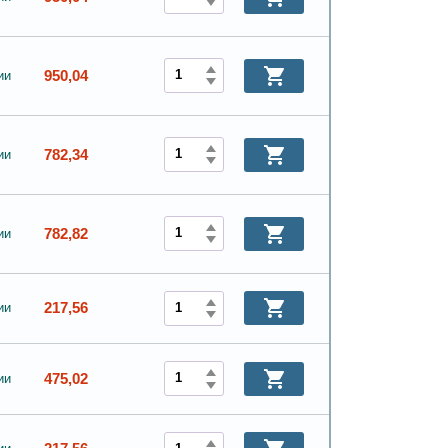
950,04
ии
782,34
ии
782,82
ии
217,56
ии
475,02
ии