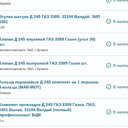
В налич
Украина
Втулка шатуна Д 245 ГАЗ 3309, 33104 Валдай, ЗИЛ
5301
В налич
СНГ
Клапан Д 245 впускной ГАЗ 3309 Газон (угол 30)
шт.
В налич
Автомотозапчасть ЧАО, г.Луганск
Клапан Д 245 выпускной ГАЗ 3309 Газон шт.
В налич
Автомотозапчасть ЧАО, г.Луганск
Кольца поршневые Д 245 комплект на 1 поршень
3-кольца (MAR-MOT)
В налич
Польша
Комплект прокладок Д 245 ГАЗ 3309 Газон, ПАЗ,
5301 Бычек, 31104 Валдай (полный)
В налич
'профессионал' БЦМ
Б-ь