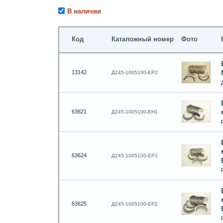
В наличии
Код
Каталожный номер
Фото
13142
Д245-1005100-ЕР2
63621
Д245-1005100-ЕН1
63624
Д245-1005100-ЕР1
63625
Д245-1005100-ЕР2