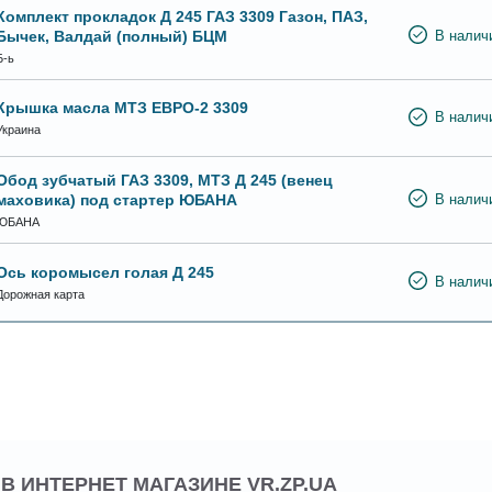
Комплект прокладок Д 245 ГАЗ 3309 Газон, ПАЗ,
Бычек, Валдай (полный) БЦМ
В налич
Б-ь
Крышка масла МТЗ ЕВРО-2 3309
В налич
Украина
Обод зубчатый ГАЗ 3309, МТЗ Д 245 (венец
маховика) под стартер ЮБАНА
В налич
ЮБАНА
Ось коромысел голая Д 245
В налич
Дорожная карта
 В ИНТЕРНЕТ МАГАЗИНЕ VR.ZP.UA