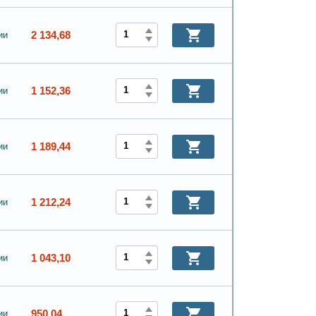
2 134,68
ии
1 152,36
ии
1 189,44
ии
1 212,24
ии
1 043,10
ии
950,04
ии