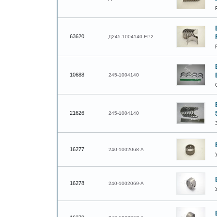
63620
Д245-1004140-ЕР2
10688
245-1004140
21626
245-1004140
16277
240-1002068-А
16278
240-1002069-А