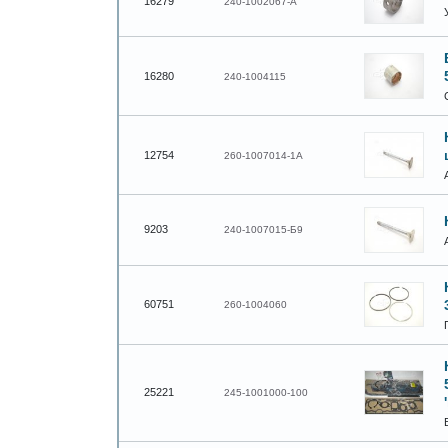
16279
240-1002067-А
16280
240-1004115
12754
260-1007014-1А
9203
240-1007015-Б9
60751
260-1004060
25221
245-1001000-100