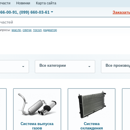
пчасти
Новинки
Карта сайта
666-00-91
,
(099) 660-03-61
Заказат
апросы:
масло
,
свечи
,
тосол
,
радиатор
Все категории
Все произво
Система выпуска
Система
газов
охлаждения