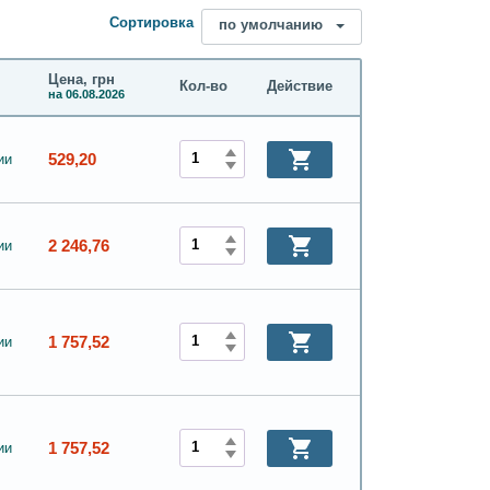
Сортировка
по умолчанию
Цена, грн
Кол-во
Действие
на 06.08.2026
529,20
ии
2 246,76
ии
1 757,52
ии
1 757,52
ии