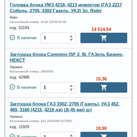
Головка блока УМЗ 4216, 4213 инжектор (ГАЗ 2217
Соболь, 2705, 3302 Газель, УАЗ) 3л. Rider
Rider
Каталожный номер:
4216.1003010-30
код:
61184
14 514,54
В наличии
Заглушка блока Cummins ISF 2. 8L ГАЗель Бизнес,
НЕКСТ
Украина
Каталожный номер:
3900956
код:
42988
15,36
В наличии
Заглушка блока ГАЗ 3302, 2705 (Газель), УАЗ 452,
469, 3160 (4215, 4216 дв) (Д-45 мм) шт
Украина
Каталожный номер:
421.1002090 (07295)
код:
11928
18,90