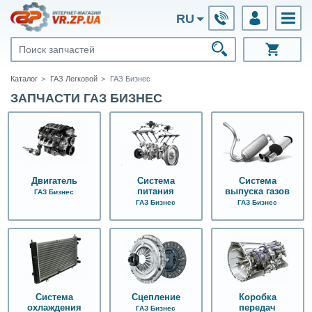
RU
Каталог
ГАЗ Легковой
ГАЗ Бизнес
ЗАПЧАСТИ ГАЗ БИЗНЕС
Двигатель
Система
Система
питания
выпуска газов
ГАЗ Бизнес
ГАЗ Бизнес
ГАЗ Бизнес
Система
Сцепление
Коробка
охлаждения
передач
ГАЗ Бизнес