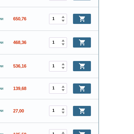
650,76
ии
468,36
ии
536,16
ии
139,68
ии
27,00
ии