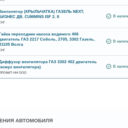
Вентилятор (КРЫЛЬЧАТКА) ГАЗЕЛЬ NEXT,
БИЗНЕС ДВ. CUMMINS ISF 2. 8
В налич
СНГ
Гайка переходник насоса водяного 406
двигатель ГАЗ 2217 Соболь, 2705, 3302 Газель,
В налич
31105 Волга
СНГ
Диффузор вентилятора ГАЗ 3302 402 двигатель
(кожух вентилятора)
В налич
ПРОФИТ-НН ООО
ДЕНИЯ АВТОМОБИЛЯ