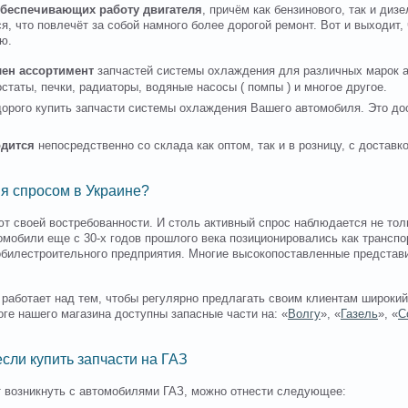
обеспечивающих работу двигателя
, причём как бензинового, так и диз
, что повлечёт за собой намного более дорогой ремонт. Вот и выходит, 
ю.
лен ассортимент
запчастей системы охлаждения для различных марок а
статы, печки, радиаторы, водяные насосы ( помпы ) и многое другое.
дорого купить запчасти системы охлаждения Вашего автомобиля. Это д
одится
непосредственно со склада как оптом, так и в розницу, с доставко
ня спросом в Украине?
т своей востребованности. И столь активный спрос наблюдается не толь
омобили еще с 30-х годов прошлого века позиционировались как транспо
билестроительного предприятия. Многие высокопоставленные представи
 работает над тем, чтобы регулярно предлагать своим клиентам широкий
ге нашего магазина доступны запасные части на: «
Волгу
», «
Газель
», «
С
сли купить запчасти на ГАЗ
т возникнуть с автомобилями ГАЗ, можно отнести следующее: