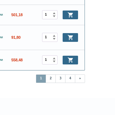
501,18
ии
91,80
ии
558,48
ии
1
2
3
4
»