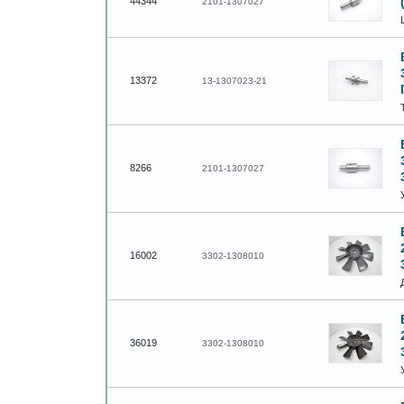
44344
2101-1307027
13372
13-1307023-21
8266
2101-1307027
16002
3302-1308010
36019
3302-1308010