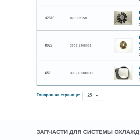
42310
020005158
8027
3302-1308061
651
33021-1309011
Товаров на странице:
25
ЗАПЧАСТИ ДЛЯ СИСТЕМЫ ОХЛАЖ