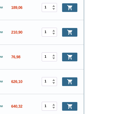
189,06
ии
210,90
ии
76,98
ии
626,10
ии
640,32
ии