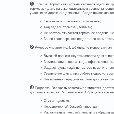
➊
Тормоза. Тормозная система является одной из кр
тормозами даже на законодательном уровне запрещено
участников дорожного движения. Среди признаков то
✓ Снижение эффективности тормозов;
✓ Ход педали тормоза увеличен;
✓ Не растормаживается тормозное соединение
✓ Занос транспортного средства во время торм
➋
Рулевое управление. Ещё одна не менее важная ча
✓ Высокий процент неустойчивости движения авт
✓ Заклинивание насоса, когда эффективность ра
✓ Заедает руль, когда пытаетесь изменить напр
✓ Увеличение шума, при работе гидросистемы в кр
✓ Повышенная передача на руль дорожных толчко
➌
Подвеска. Эта часть автомобиля является достато
достаться ей может больше всего. Обращать вниман
✓ Стук в подвеске;
✓ Неравномерный боковой износ шин;
✓ Раскачивание, неустойчивость и вибрация авто