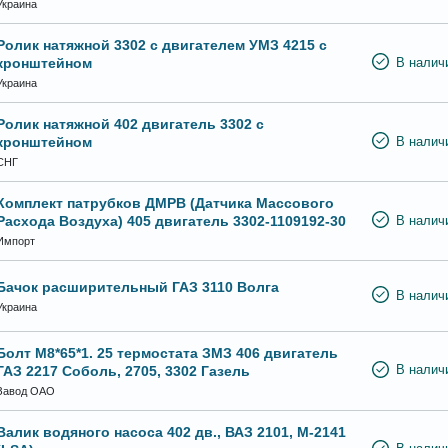
Украина
Ролик натяжной 3302 с двигателем УМЗ 4215 с
кронштейном
В налич
Украина
Ролик натяжной 402 двигатель 3302 с
кронштейном
В налич
СНГ
Комплект патрубков ДМРВ (Датчика Массового
Расхода Воздуха) 405 двигатель 3302-1109192-30
В налич
Импорт
Бачок расширительный ГАЗ 3110 Волга
В налич
Украина
Болт М8*65*1. 25 термостата ЗМЗ 406 двигатель
ГАЗ 2217 Соболь, 2705, 3302 Газель
В налич
Завод ОАО
Валик водяного насоса 402 дв., ВАЗ 2101, М-2141