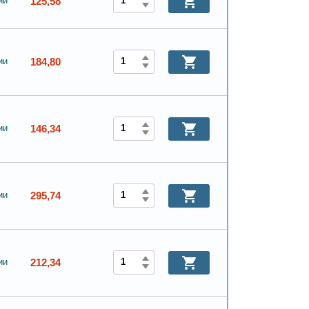
125,58
ии
184,80
ии
146,34
ии
295,74
ии
212,34
ии