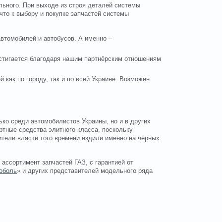
ельного. При выходе из строя деталей системы
что к выбору и покупке запчастей системы
втомобилей и автобусов. А именно –
остигается благодаря нашим партнёрским отношениям
й как по городу, так и по всей Украине. Возможен
ко среди автомобилистов Украины, но и в других
ртные средства элитного класса, поскольку
тели власти того времени ездили именно на чёрных
 ассортимент запчастей ГАЗ, с гарантией от
оболь
» и других представителей модельного ряда