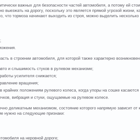
итически важных для безопасности частей автомобиля, а потому ей ст
 выезжать на дорогу, поскольку это является прямой угрозой жизни, ка
го, что тормоза начинают выходить из строя, можно выделить несколько
;
ожения.
сть в строении автомобиля, для которой также характерно возникновен
о и слышимость стуков в рулевом механизме;
боты усилителя снижается;
авление вращения;
айних положениям рулевого колеса, когда упоры на сошке касаются 
в, вибрация и стуки, ощущаемые на рулевом колесе.
чно деликатным механизмом, состояние которого напрямую зависит от ка
ие нужно на следующие признаки:
мобиля на неровной дороге;