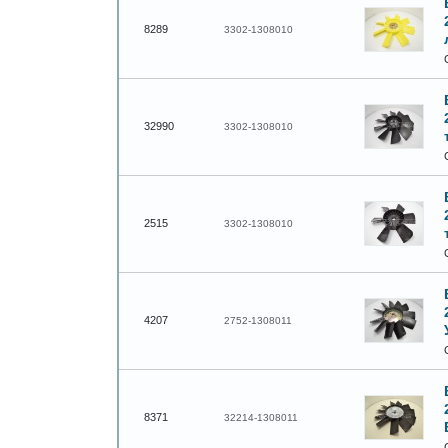
8289
3302-1308010
32990
3302-1308010
2515
3302-1308010
4207
2752-1308011
8371
32214-1308011