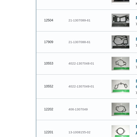
12504
21-1307089-б1
17909
21-1307088-б1
10553
4022-1307048-01
10552
4022-1307049-01
12202
406-1307049
12201
13-1008155-02