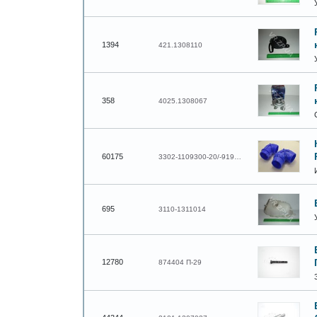
1394
421.1308110
358
4025.1308067
60175
3302-1109300-20/-9192-30
695
3110-1311014
12780
874404 П-29