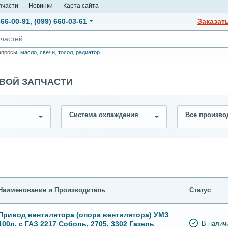
пчасти
Новинки
Карта сайта
666-00-91
,
(099) 660-03-61
Заказат
апросы:
масло
,
свечи
,
тосол
,
радиатор
ОВОЙ ЗАПЧАСТИ
Система охлаждения
Все произво
Наименование и Производитель
Статус
Привод вентилятора (опора вентилятора) УМЗ
100л. с ГАЗ 2217 Соболь, 2705, 3302 Газель
В налич