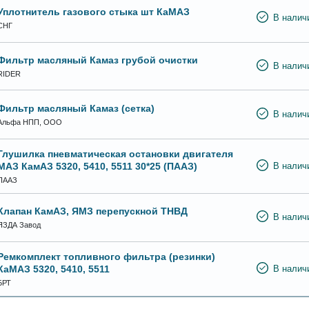
Уплотнитель газового стыка шт КаМАЗ
В налич
СНГ
Фильтр масляный Камаз грубой очистки
В налич
RIDER
Фильтр масляный Камаз (сетка)
В налич
Альфа НПП, ООО
Глушилка пневматическая остановки двигателя
МАЗ КамАЗ 5320, 5410, 5511 30*25 (ПААЗ)
В налич
ПААЗ
Клапан КамАЗ, ЯМЗ перепускной ТНВД
В налич
ЯЗДА Завод
Ремкомплект топливного фильтра (резинки)
КаМАЗ 5320, 5410, 5511
В налич
БРТ