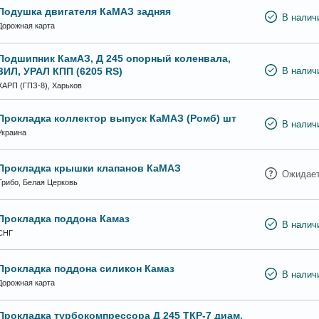
Подушка двигателя КаМАЗ задняя
В налич
Дорожная карта
Подшипник КамАЗ, Д 245 опорный коленвала,
ЗИЛ, УРАЛ КПП (6205 RS)
В налич
ХАРП (ГПЗ-8), Харьков
Прокладка коллектор выпуск КаМАЗ (Ромб) шт
В налич
Украина
Прокладка крышки клапанов КаМАЗ
Ожидает
Трибо, Белая Церковь
Прокладка поддона Камаз
В налич
СНГ
Прокладка поддона силикон Камаз
В налич
Дорожная карта
Прокладка турбокомпрессора Д 245 ТКР-7 диам,