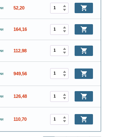
52,20
ии
164,16
ии
112,98
ии
949,56
ии
126,48
ии
110,70
ии