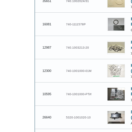
35651
740.1002024/31
16081
740-1111578Р
12987
740.1003213-20
12300
740-1001000-01М
10595
740-1001000-РТИ
26640
5320-1001020-10