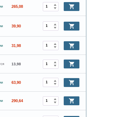
265,08
ии
39,90
ии
31,98
ии
13,98
ся
63,90
ии
290,64
ии