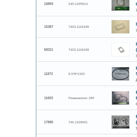
16893
245-1205614
15387
7403.1118189
58321
7403.1118189
11872
8,5*8*1320
11603
Ремкомплект 28Р
17885
740.1028001