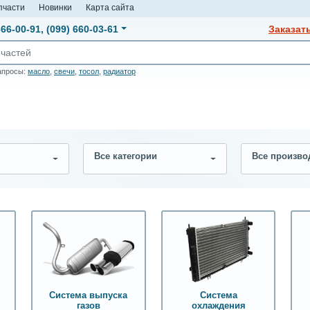
пчасти
Новинки
Карта сайта
666-00-91
,
(099) 660-03-61
Заказат
апросы:
масло
,
свечи
,
тосол
,
радиатор
Все категории
Все произво
Система выпуска
Система
газов
охлаждения