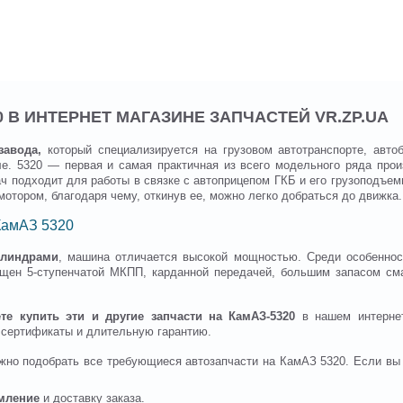
0 В ИНТЕРНЕТ МАГАЗИНЕ ЗАПЧАСТЕЙ VR.ZP.UA
завода,
который специализируется на грузовом автотранспорте, автоб
е. 5320 — первая и самая практичная из всего модельного ряда прои
ч подходит для работы в связке с автоприцепом ГКБ и его грузоподъем
отором, благодаря чему, откинув ее, можно легко добраться до движка.
 КамАЗ 5320
илиндрами
, машина отличается высокой мощностью. Среди особенно
ащен 5-ступенчатой МКПП, карданной передачей, большим запасом см
е купить эти и другие запчасти на КамАЗ-5320
в нашем интернет
 сертификаты и длительную гарантию.
жно подобрать все требующиеся автозапчасти на КамАЗ 5320. Если вы 
мление
и доставку заказа.