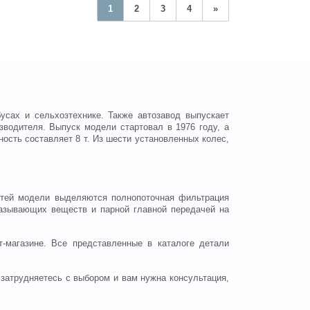
1
2
3
4
»
усах и сельхозтехнике. Также автозавод выпускает
зводителя. Выпуск модели стартовал в 1976 году, а
ность составляет 8 т. Из шести установленных колес,
стей модели выделяются полнопоточная фильтрация
азывающих веществ и парной главной передачей на
-магазине. Все представленные в каталоге детали
затрудняетесь с выбором и вам нужна консультация,