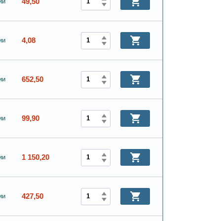
49,50
ии
4,08
ии
652,50
ии
99,90
ии
1 150,20
ии
427,50
ии