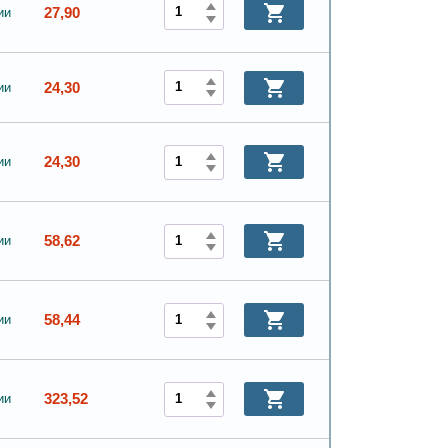
27,90
ии
24,30
ии
24,30
ии
58,62
ии
58,44
ии
323,52
ии