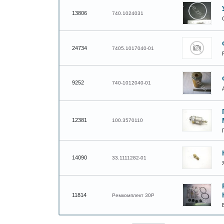
13806
740.1024031
24734
7405.1017040-01
9252
740-1012040-01
12381
100.3570110
14090
33.1111282-01
11814
Ремкомплект 30Р