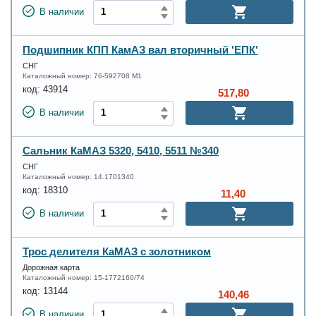
В наличии
Подшипник КПП КамАЗ вал вторичный 'ЕПК'
СНГ
Каталожный номер:
76-592708 М1
код:
43914
517,80
В наличии
Сальник КаМАЗ 5320, 5410, 5511 №340
СНГ
Каталожный номер:
14.1701340
код:
18310
11,40
В наличии
Трос делителя КаМАЗ с золотником
Дорожная карта
Каталожный номер:
15-1772160/74
код:
13144
140,46
В наличии