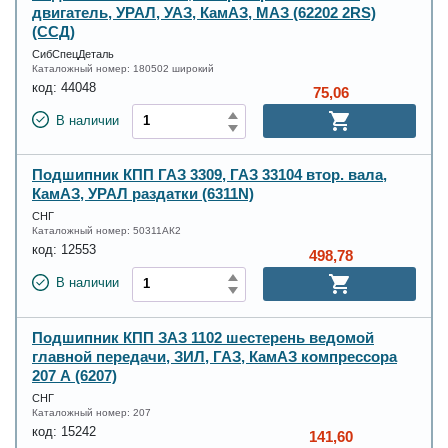
двигатель, УРАЛ, УАЗ, КамАЗ, МАЗ (62202 2RS)
(ССД)
СибСпецДеталь
Каталожный номер:
180502 широкий
код:
44048
75,06
В наличии
Подшипник КПП ГАЗ 3309, ГАЗ 33104 втор. вала,
КамАЗ, УРАЛ раздатки (6311N)
СНГ
Каталожный номер:
50311АК2
код:
12553
498,78
В наличии
Подшипник КПП ЗАЗ 1102 шестерень ведомой
главной передачи, ЗИЛ, ГАЗ, КамАЗ компрессора
207 А (6207)
СНГ
Каталожный номер:
207
код:
15242
141,60