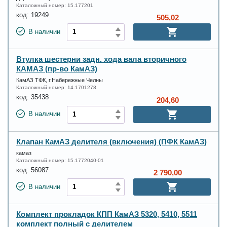
Каталожный номер:
15.177201
код:
19249
505,02
В наличии
Втулка шестерни задн. хода вала вторичного
КАМАЗ (пр-во КамАЗ)
КамАЗ ТФК, г.Набережные Челны
Каталожный номер:
14.1701278
код:
35438
204,60
В наличии
Клапан КамАЗ делителя (включения) (ПФК КамАЗ)
камаз
Каталожный номер:
15.1772040-01
код:
56087
2 790,00
В наличии
Комплект прокладок КПП КамАЗ 5320, 5410, 5511
комплект полный с делителем