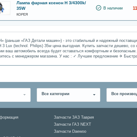
Лампа фарная ксенон H 3/4300k/
1
35W
В наличии
КОРЕЯ
» (раньше «ГАЗ Детали машин») - это стабильный и надежный поставщик
3 Lux (technol. Philips) 35w цена выгодная. Купить запчасти дешево, со
ами ваш автомобиль всегда будет оставаться комфортным и безопасным.
житесь с менеджером магазина. У нас : ✓ Лучшее предложение ✈ Быстр
Все категории
Все произво
нформация
Запчасти ЗАЗ Таврия
Запчасти ГАЗ NEXT
Запчасти Daewoo