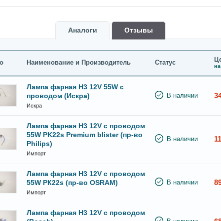
Аналоги
Oтзывы
Це
о
Наименование и Производитель
Статус
на
Лампа фарная H3 12V 55W с
3
проводом (Искра)
В наличии
Искра
Лампа фарная H3 12V с проводом
55W PK22s Premium blister (пр-во
1
В наличии
Philips)
Импорт
Лампа фарная H3 12V с проводом
8
55W PК22s (пр-во OSRAM)
В наличии
Импорт
Лампа фарная H3 12V с проводом