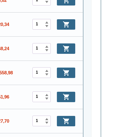
8,82
20,34
48,24
558,98
51,96
27,70