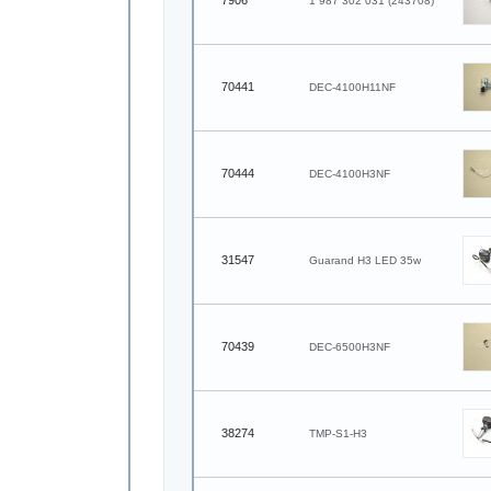
7906
1 987 302 031 (243708)
70441
DEC-4100H11NF
70444
DEC-4100H3NF
31547
Guarand H3 LED 35w
70439
DEC-6500H3NF
38274
TMP-S1-H3