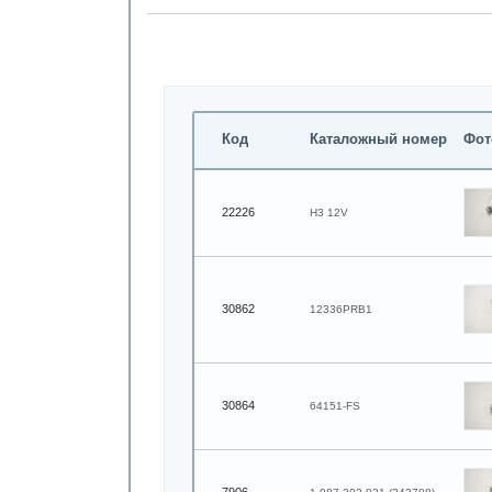
Код
Каталожный номер
Фот
22226
H3 12V
30862
12336PRB1
30864
64151-FS