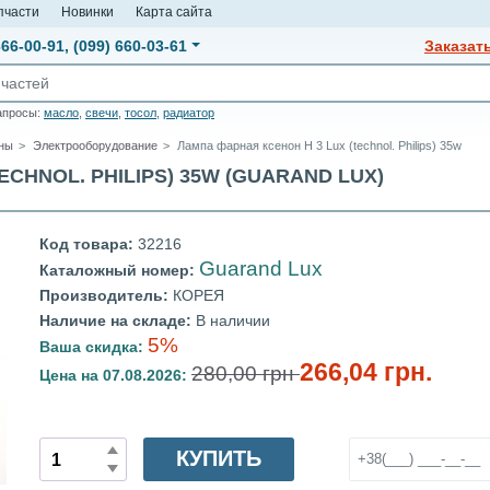
пчасти
Новинки
Карта сайта
666-00-91
,
(099) 660-03-61
Заказат
апросы:
масло
,
свечи
,
тосол
,
радиатор
оны
Электрооборудование
Лампа фарная ксенон H 3 Lux (technol. Philips) 35w
CHNOL. PHILIPS) 35W (GUARAND LUX)
Код товара:
32216
Guarand Lux
Каталожный номер:
Производитель:
КОРЕЯ
Наличие на складе:
В наличии
5%
Ваша скидка:
266,04 грн.
280,00 грн
Цена на 07.08.2026:
КУПИТЬ