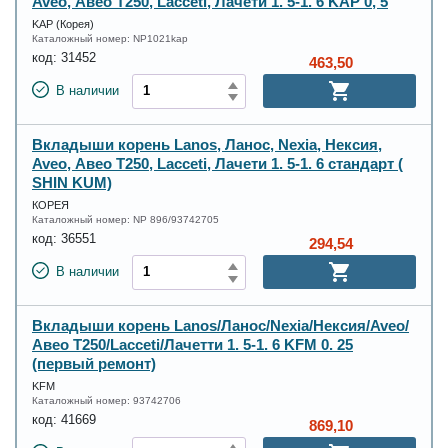
Aveo, Авео Т250, Lacceti, Лачети 1. 5-1. 6 KAP 0, 5
KAP (Корея)
Каталожный номер:
NP1021kap
код:
31452
463,50
В наличии
Вкладыши корень Lanos, Ланос, Nexia, Нексия,
Aveo, Авео Т250, Lacceti, Лачети 1. 5-1. 6 стандарт (
SHIN KUM)
КОРЕЯ
Каталожный номер:
NP 896/93742705
код:
36551
294,54
В наличии
Вкладыши корень Lanos/Ланос/Nexia/Нексия/Aveo/
Авео Т250/Lacceti/Лачетти 1. 5-1. 6 KFM 0. 25
(первый ремонт)
KFM
Каталожный номер:
93742706
код:
41669
869,10