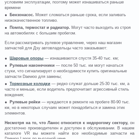
условиям эксплуатации, поэтому может изнашиваться раньше
времени
●
Бензонасос.
Может сломаться раньше срока, если заливать
низкокачественное топливо.
●
Помпа, термостат и радиатор.
Могут часто выходить из строя
на автомобилях с большим пробегом.
Если рассматривать рулевое управление, через наш магазин
запчастей для Дэу автовладельцы часто заказывают:
●
Шаровые опоры
— изнашиваются спустя 35-40 тыс. км;
●
Рулевые наконечники
— после 50 тыс. км могут начаться
стуки, что сигнализирует о необходимости купить оригинальные
запчасти Daewoo для замены;
●
Тормозные колодки
— редко служат дольше 25-30 тыс. км, а
часто и меньше, если водитель предпочитает агрессивный стиль
вождения;
●
Рулевые рейки
— нуждаются в ремонте на пробеге 80-90 тыс.
км, но в некоторых случаях может понадобиться и замена этих
элементов.
Несмотря на то, что Ланос относится к недорогому сектору,
он
достаточно производителен и доступен в обслуживании. В нашем
каталоге VR вы можете найти все необходимые запчасти на
Daewoo Lanos по выгодной цене.