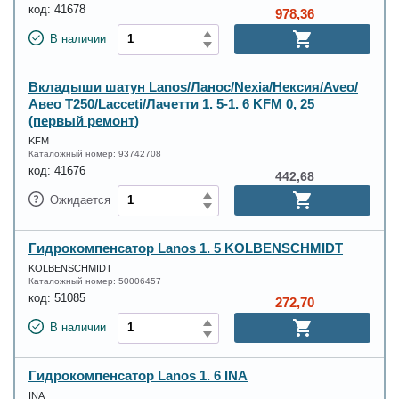
код:
41678
978,36
В наличии
Вкладыши шатун Lanos/Ланос/Nexia/Нексия/Aveo/
Авео Т250/Lacceti/Лачетти 1. 5-1. 6 KFM 0, 25
(первый ремонт)
KFM
Каталожный номер:
93742708
код:
41676
442,68
Ожидается
Гидрокомпенсатор Lanos 1. 5 KOLBENSCHMIDT
KOLBENSCHMIDT
Каталожный номер:
50006457
код:
51085
272,70
В наличии
Гидрокомпенсатор Lanos 1. 6 INA
INA