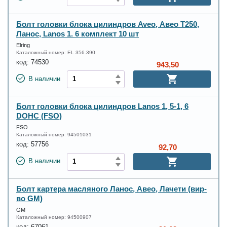
Болт головки блока цилиндров Aveo, Авео Т250,
Ланос, Lanos 1. 6 комплект 10 шт
Elring
Каталожный номер:
EL 356.390
код:
74530
943,50
В наличии
Болт головки блока цилиндров Lanos 1, 5-1, 6
DOHC (FSO)
FSO
Каталожный номер:
94501031
код:
57756
92,70
В наличии
Болт картера масляного Ланос, Авео, Лачети (вир-
во GM)
GM
Каталожный номер:
94500907
код:
67061