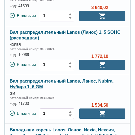
Каталожный номер:
96838024
код:
41699
3 640,02
В наличии
Вал распределительный Lanos (Ланос) 1, 5 SOHC
(распредвал)
КОРЕЯ
Каталожный номер:
96838024
код:
19966
1 772,10
В наличии
Вал распределительный Lanos, Ланос, Nubira,
Нубира 1, 6 GM
GM
Каталожный номер:
96182606
код:
41700
1 534,50
В наличии
Вкладыши корень Lanos, Ланос, Nexia, Нексия,