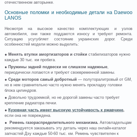
отечественном авторынке.
Основные поломки и необходимые детали на Daewoo
LANOS
Несмотря на высокое качество комплектующих и узлов
автомобиля, они также поддаются износу и требуют ремонта.
Ситуацию усугубляет состояние украинских дорог. Среди
особенностей модели можно выделить:
●
Менять втулки амортизаторов и стойки
стабилизаторов нужно
каждые 30 тыс. км пробега.
●
Пружины задней подвески не слишком надежные
,
периодически лопаются и требуют своевременной замены.
●
Среди моторов самый добротный
— полуторалитровый от GM,
но в нем сравнительно часто нужно менять прокладку головки
блока цилиндров.
● Довольно трудоемкой, но не дорогой замены часто требует
крепление радиатора печки.
●
Кузовная часть имеет высокую устойчивость к ржавчине
,
если она не повреждена.
●
Ремень газораспределительного механизма.
Автовладельцам
рекомендуется заказывать эту деталь через наш онлайн-каталог
запчастей Дэу каждые 50-60 тыс. км. Ремень чувствителен к