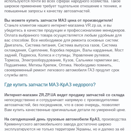
используются почти во всех сферах народного хозяйства. Такое
широкое применение требует тщательное отношение к технике, и
повышенные запросы к качеству автозапчастей.
Вы можете купить запчасти МАЗ цена от производителя!
Станьте клиентом нашего интернет-магазина VR.zp.ua, и вы
убедитесь в качестве продукции и профессионализме менеджеров.
Оплата выбранного товара осуществляется любым удобным для
вас способом. Все необходимое для ремонта основных систем:
Двигатель, Система питания, Система выпуска газов, Система
охлаждения, Сцепление, Коробка передач, Валы карданные, Мост
задний, Подвеска, Колеса и ступицы, Управление рулевое,
Тормоза, Электрооборудование, Кузов, Сальники герметики акс,
Подшипники, Метизы Крепеж, Оптика. Необходимо помнить,
своевременный ремонт легкового автомобиля ГАЗ продлит срок
службы авто.
Где купить запчасти МАЗ-КрАЗ недорого?
Интернет-магазин ZR.ZP.UA ведет продажу запчастей со склада
непосредственно и сотрудничает напрямую с производителями
автозапчастей, без посредников, что в свою очередь, позволяет
Вам купить качественные оригинальные детали по умеренной цене.
На сегодняшний день грузовые автомобили КрАЗ,
производства
Кременчугского автомобильного завода достаточно широко
эксплуатируются не только территории Украины, но и далеко за её