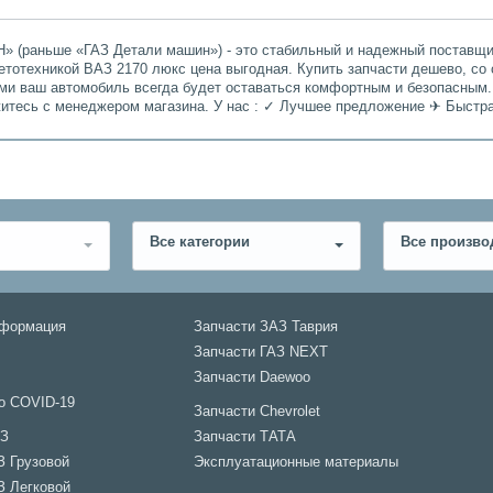
» (раньше «ГАЗ Детали машин») - это стабильный и надежный поставщик
етотехникой ВАЗ 2170 люкс цена выгодная. Купить запчасти дешево, со 
ами ваш автомобиль всегда будет оставаться комфортным и безопасным.
житесь с менеджером магазина. У нас : ✓ Лучшее предложение ✈ Быстр
Все категории
Все произво
нформация
Запчасти ЗАЗ Таврия
Запчасти ГАЗ NEXT
Запчасти Daewoo
о COVID-19
Запчасти Chevrolet
АЗ
Запчасти ТАТА
З Грузовой
Эксплуатационные материалы
З Легковой