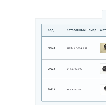
Код
Каталожный номер
Фот
40833
11180-3709820-10
20218
344.3769.000
20219
345.3769.000