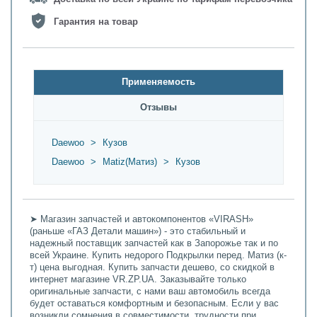
Гарантия на товар
Применяемость
Oтзывы
Daewoo
>
Кузов
Daewoo
>
Matiz(Матиз)
>
Кузов
➤ Магазин запчастей и автокомпонентов «VIRASH»
(раньше «ГАЗ Детали машин») - это стабильный и
надежный поставщик запчастей как в Запорожье так и по
всей Украине. Купить недорого Подкрылки перед. Матиз (к-
т) цена выгодная. Купить запчасти дешево, со скидкой в
интернет магазине VR.ZP.UA. Заказывайте только
оригинальные запчасти, с нами ваш автомобиль всегда
будет оставаться комфортным и безопасным. Если у вас
возникли сомнения в совместимости, трудности при