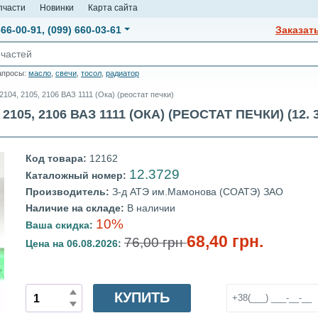
пчасти
Новинки
Карта сайта
666-00-91
,
(099) 660-03-61
Заказат
апросы:
масло
,
свечи
,
тосол
,
радиатор
104, 2105, 2106 ВАЗ 1111 (Ока) (реостат печки)
05, 2106 ВАЗ 1111 (ОКА) (РЕОСТАТ ПЕЧКИ) (12. 3
Код товара:
12162
12.3729
Каталожный номер:
Производитель:
З-д АТЭ им.Мамонова (СОАТЭ) ЗАО
Наличие на складе:
В наличии
10%
Ваша скидка:
68,40 грн.
76,00 грн
Цена на 06.08.2026:
КУПИТЬ