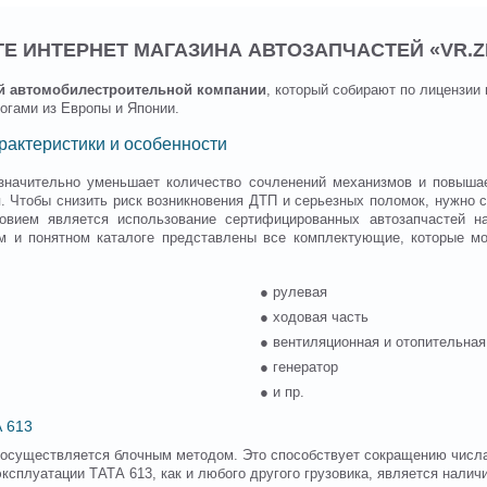
ОГЕ ИНТЕРНЕТ МАГАЗИНА АВТОЗАПЧАСТЕЙ «VR.Z
ой автомобилестроительной компании
, который собирают по лицензии
огами из Европы и Японии.
арактеристики и особенности
значительно уменьшает количество сочленений механизмов и повышае
я. Чтобы снизить риск возникновения ДТП и серьезных поломок, нужно
вием является использование сертифицированных автозапчастей на
 и понятном каталоге представлены все комплектующие, которые мо
● рулевая
● ходовая часть
● вентиляционная и отопительна
● генератор
● и пр.
А 613
а осуществляется блочным методом. Это способствует сокращению числ
ксплуатации ТАТА 613, как и любого другого грузовика, является налич