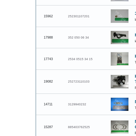
15962
252301107201
17988
352 050 06 34
17743
2534 0515 34 15
19082
252723110103
14711
3129940232
15287
885403762525