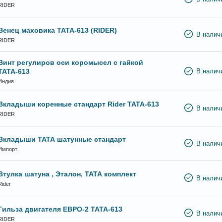
RIDER
Венец маховика ТАТА-613 (RIDER)
В налич
RIDER
Винт регулиров оси коромысел с гайкой
ТАТА-613
В налич
Индия
Вкладыши коренные стандарт Rider ТАТА-613
В налич
RIDER
Вкладыши ТАТА шатунные стандарт
В налич
Импорт
Втулка шатуна , Эталон, ТАТА комплект
В налич
Rider
Гильза двигателя ЕВРО-2 ТАТА-613
В налич
RIDER