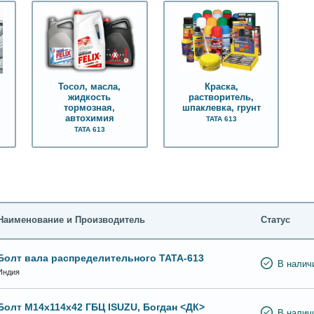
Тосол, масла,
Краска,
жидкость
растворитель,
тормозная,
шпаклевка, грунт
автохимия
ТАТА 613
ТАТА 613
Наименование и Производитель
Статус
Болт вала распределительного ТАТА-613
В налич
Индия
Болт М14х114х42 ГБЦ ISUZU, Богдан <ДК>
В налич