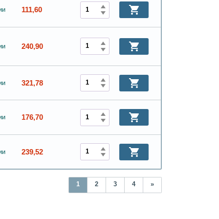
111,60
ии
240,90
ии
321,78
ии
176,70
ии
239,52
ии
1
2
3
4
»