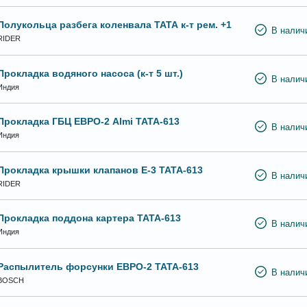
Полукольца разбега коленвала ТАТА к-т рем. +1
В налич
RIDER
Прокладка водяного насоса (к-т 5 шт.)
В налич
Индия
Прокладка ГБЦ ЕВРО-2 Almi ТАТА-613
В налич
Индия
Прокладка крышки клапанов Е-3 ТАТА-613
В налич
RIDER
Прокладка поддона картера ТАТА-613
В налич
Индия
Распылитель форсунки ЕВРО-2 ТАТА-613
В налич
BOSCH