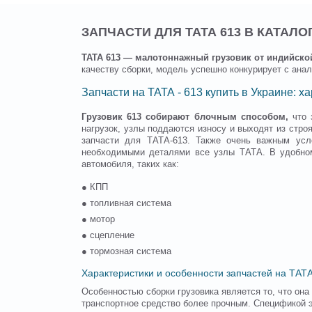
ЗАПЧАСТИ ДЛЯ ТАТА 613 В КАТАЛ
ТАТА 613 — малотоннажный грузовик от индийск
качеству сборки, модель успешно конкурирует с анал
Запчасти на ТАТА - 613 купить в Украине: х
Грузовик 613 собирают блочным способом,
что 
нагрузок, узлы поддаются износу и выходят из стро
запчасти для ТАТА-613. Также очень важным усло
необходимыми деталями все узлы ТАТА. В удобном
автомобиля, таких как:
● КПП
● топливная система
● мотор
● сцепление
● тормозная система
Характеристики и особенности запчастей на ТАТ
Особенностью сборки грузовика является то, что он
транспортное средство более прочным. Спецификой э