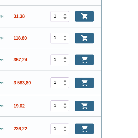
31,38
ии
118,80
ии
357,24
ии
3 583,80
ии
19,02
ии
236,22
ии