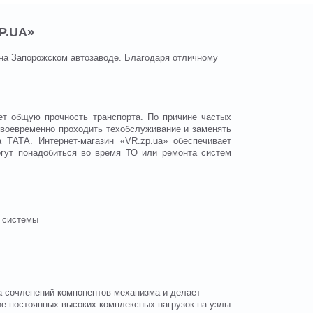
P.UA»
 на Запорожском автозаводе. Благодаря отличному
т общую прочность транспорта. По причине частых
 своевременно проходить техобслуживание и заменять
 ТАТА. Интернет-магазин «VR.zp.ua» обеспечивает
гут понадобиться во время ТО или ремонта систем
я системы
а сочленений компонентов механизма и делает
ие постоянных высоких комплексных нагрузок на узлы