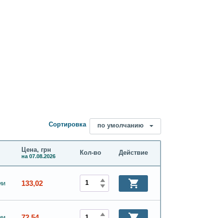
Сортировка
по умолчанию
Цена, грн
Кол-во
Действие
на 07.08.2026
133,02
ии
72,54
ии