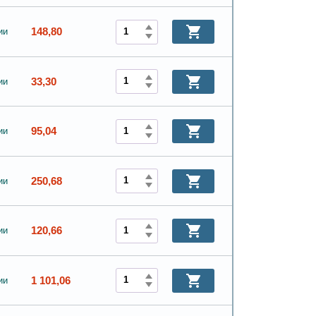
148,80
ии
33,30
ии
95,04
ии
250,68
ии
120,66
ии
1 101,06
ии