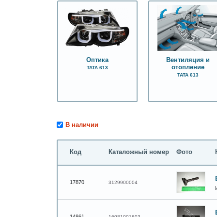
Оптика
Вентиляция и
отопление
ТАТА 613
ТАТА 613
В наличии
Код
Каталожный номер
Фото
17870
3129900004
14861
16081001603