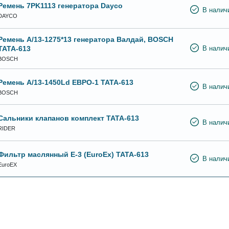
Ремень 7PK1113 генератора Dayco
В налич
DAYCO
Ремень А/13-1275*13 генератора Валдай, BOSCH
ТАТА-613
В налич
BOSCH
Ремень А/13-1450Ld ЕВРО-1 ТАТА-613
В налич
BOSCH
Сальники клапанов комплект ТАТА-613
В налич
RIDER
Фильтр маслянный E-3 (EuroEx) ТАТА-613
В налич
EuroEX