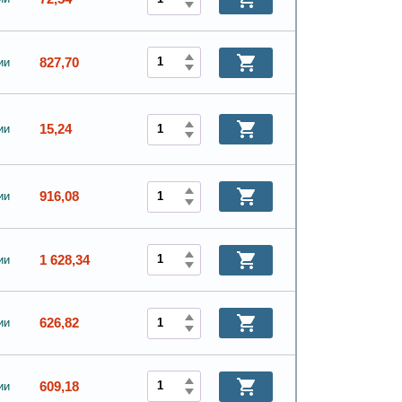
827,70
ии
15,24
ии
916,08
ии
1 628,34
ии
626,82
ии
609,18
ии