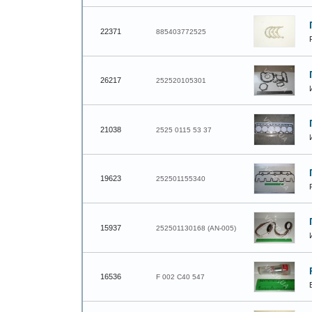
22371
885403772525
26217
252520105301
21038
2525 0115 53 37
19623
252501155340
15937
252501130168 (AN-005)
16536
F 002 C40 547