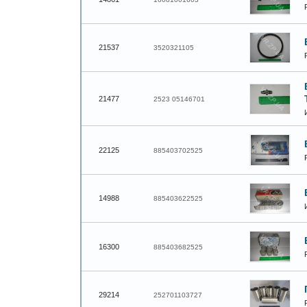
21537
3520321105
21477
2523 05146701
22125
885403702525
14988
885403622525
16300
885403682525
29214
252701103727