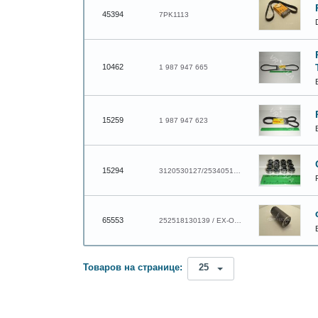
45394
7PK1113
10462
1 987 947 665
15259
1 987 947 623
15294
3120530127/253405159910
65553
252518130139 / EX-OF0139
Товаров на странице:
25