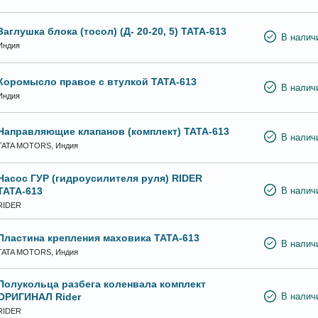
Заглушка блока (тосол) (Д- 20-20, 5) ТАТА-613
В налич
Индия
Коромысло правое с втулкой ТАТА-613
В налич
Индия
Направляющие клапанов (комплект) ТАТА-613
В налич
TATA MOTORS, Индия
Насос ГУР (гидроусилителя руля) RIDER
ТАТА-613
В налич
RIDER
Пластина крепления маховика ТАТА-613
В налич
TATA MOTORS, Индия
Полукольца разбега коленвала комплект
ОРИГИНАЛ Rider
В налич
RIDER