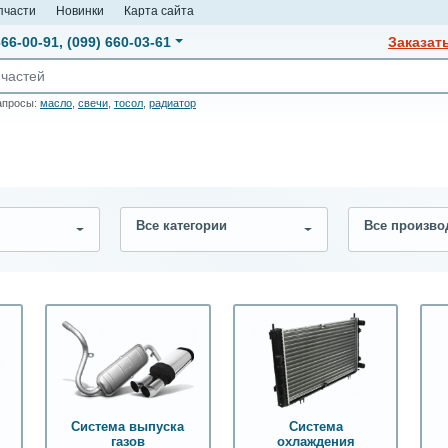
пчасти
Новинки
Карта сайта
666-00-91
,
(099) 660-03-61
Заказат
апросы:
масло
,
свечи
,
тосол
,
радиатор
Все категории
Все произво
Система выпуска
Система
газов
охлаждения