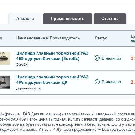
Аналоги
Применяемость
Oтзывы
Це
о
Наименование и Производитель
Статус
на
Цилиндр главный тормозной УАЗ
1 
469 с двумя бачками (EuroEx)
В наличии
EuroEX
Цилиндр главный тормозной УАЗ
1 
469 с двумя бачками ДК
В наличии
Дорожная карта
» (раньше «ГАЗ Детали машин») - это стабильный и надежный поставщик
зной УАЗ 469 Fenox цена выгодная. Купить запчасти дешево, со скидко
мобиль всегда будет оставаться комфортным и безопасным. Если у вас 
енеджером магазина. У нас : ✓ Лучшее предложение ✈ Быстрая доставк