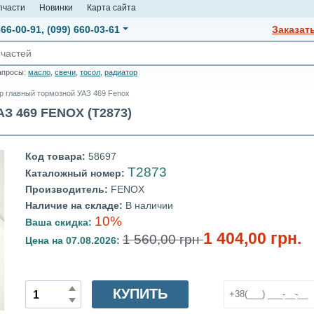
пчасти
Новинки
Карта сайта
666-00-91
,
(099) 660-03-61
Заказат
апросы:
масло
,
свечи
,
тосол
,
радиатор
р главный тормозной УАЗ 469 Fenox
 469 FENOX (T2873)
Код товара:
58697
T2873
Каталожный номер:
Производитель:
FENOX
Наличие на складе:
В наличии
10%
Ваша скидка:
1 404,00 грн.
1 560,00 грн
Цена на 07.08.2026:
КУПИТЬ