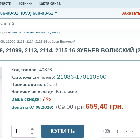
пчасти
Новинки
Карта сайта
666-00-91
,
(099) 660-03-61
Заказат
апросы:
масло
,
свечи
,
тосол
,
радиатор
9, 21099, 2113, 2114, 2115 16 зубьев Волжский
 21099, 2113, 2114, 2115 16 ЗУБЬЕВ ВОЛЖСКИЙ (2
Код товара:
40876
21083-170110500
Каталожный номер:
Производитель:
СНГ
Наличие на складе:
В наличии
7%
Ваша скидка:
659,40 грн.
709,00 грн
Цена на 07.08.2026:
КУПИТЬ