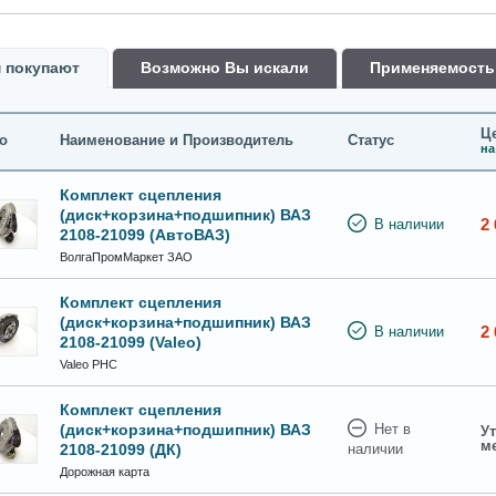
 покупают
Возможно Вы искали
Применяемость
Це
о
Наименование и Производитель
Статус
на
Комплект сцепления
(диск+корзина+подшипник) ВАЗ
2 
В наличии
2108-21099 (АвтоВАЗ)
ВолгаПромМаркет ЗАО
Комплект сцепления
(диск+корзина+подшипник) ВАЗ
2 
В наличии
2108-21099 (Valeo)
Valeo PHC
Комплект сцепления
(диск+корзина+подшипник) ВАЗ
Нет в
Ут
м
2108-21099 (ДК)
наличии
Дорожная карта