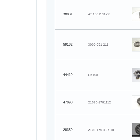
38831
AT 1601131-08
59182
3000 951 211
44419
CK108
47098
21080-1701112
28359
2108-1701127-10