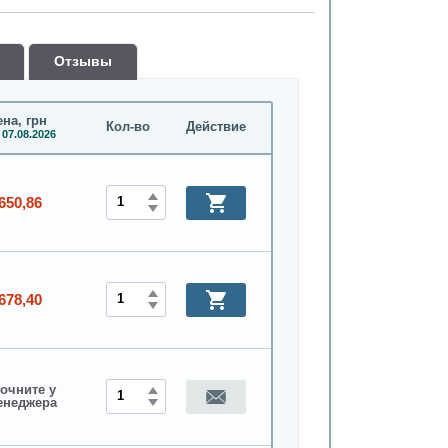
Oтзывы
на, грн
Кол-во
Действие
 07.08.2026
650,86
678,40
очните у
енеджера