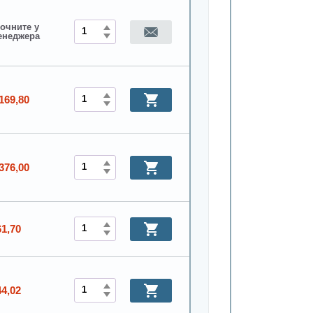
очните у
енеджера
169,80
376,00
61,70
44,02