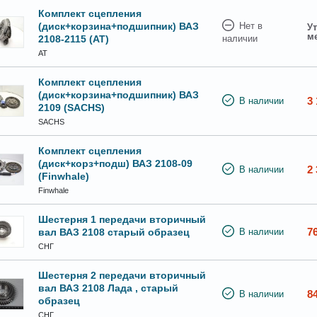
Комплект сцепления
(диск+корзина+подшипник) ВАЗ
Нет в
Ут
м
2108-2115 (АТ)
наличии
АТ
Комплект сцепления
(диск+корзина+подшипник) ВАЗ
3 
В наличии
2109 (SACHS)
SACHS
Комплект сцепления
(диск+корз+подш) ВАЗ 2108-09
2 
В наличии
(Finwhale)
Finwhale
Шестерня 1 передачи вторичный
7
вал ВАЗ 2108 старый образец
В наличии
СНГ
Шестерня 2 передачи вторичный
вал ВАЗ 2108 Лада , старый
8
В наличии
образец
СНГ