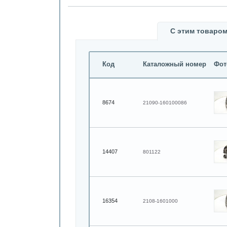
С этим товаром
Код
Каталожный номер
Фот
8674
21090-160100086
14407
801122
16354
2108-1601000