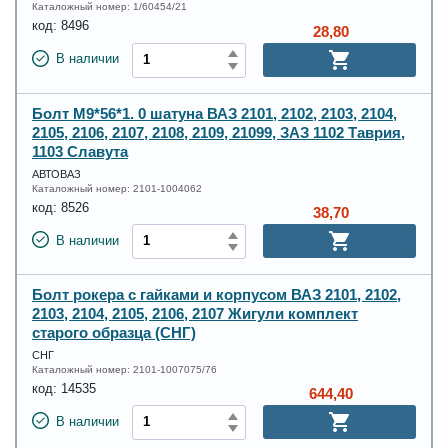
Каталожный номер:
1/60454/21
код:
8496
28,80
В наличии
Болт М9*56*1. 0 шатуна ВАЗ 2101, 2102, 2103, 2104,
2105, 2106, 2107, 2108, 2109, 21099, ЗАЗ 1102 Таврия,
1103 Славута
АВТОВАЗ
Каталожный номер:
2101-1004062
код:
8526
38,70
В наличии
Болт рокера с гайками и корпусом ВАЗ 2101, 2102,
2103, 2104, 2105, 2106, 2107 Жигули комплект
старого образца (СНГ)
СНГ
Каталожный номер:
2101-1007075/76
код:
14535
644,40
В наличии