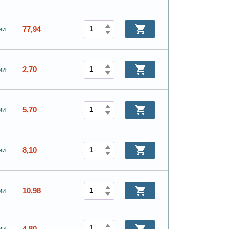
77,94
ии
2,70
ии
5,70
ии
8,10
ии
10,98
ии
4,80
ии