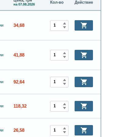
Цена, грн
Кол-во
Действие
на 07.08.2026
34,68
ии
41,88
ии
92,64
ии
118,32
ии
26,58
ии