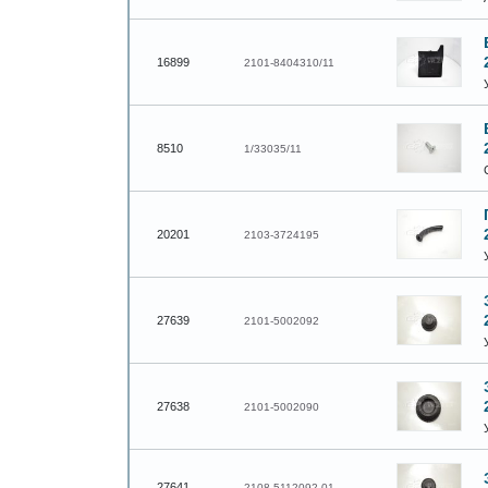
16899
2101-8404310/11
8510
1/33035/11
20201
2103-3724195
27639
2101-5002092
27638
2101-5002090
27641
2108-5112092-01