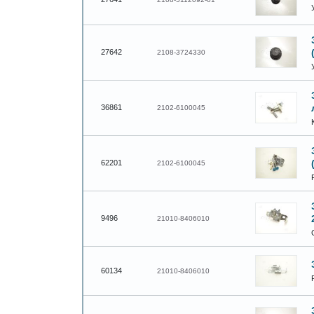
27642
2108-3724330
36861
2102-6100045
62201
2102-6100045
9496
21010-8406010
60134
21010-8406010