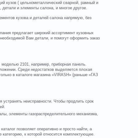
щий кузов ( цельнометаллический сварной, рамный и
, детали и элементы салона, и многое другое.
ементов кузова и деталей салона напрямую, без
мпания предлагает широкий ассортимент кузовных
необходимой Вам детали, и помогут оформить заказ
 моделью 2101, например, приборная панель.
оложении. Среди недостатков выделяется плохая
 только в каталоге магазина «VIRASH» (раньше «ГАЗ
я устранять неисправности. Чтобы продлить срок
ей.
алы, элементы газораспределительного механизма,
каталог позволяет оперативно и просто найти, а
е категорию, к которой относится комплектующее.