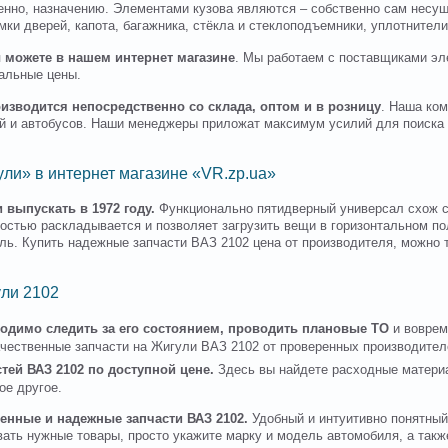
ственно, назначению. Элементами кузова являются – собственно сам несу
амки дверей, капота, багажника, стёкла и стеклоподъемники, уплотнители
ы можете в нашем интернет магазине
. Мы работаем с поставщиками эл
альные цены.
оизводится непосредственно со склада, оптом и в розницу
. Наша ко
й и автобусов. Наши менеджеры приложат максимум усилий для поиска 
ли» в интернет магазине «VR.zp.ua»
 выпускать в 1972 году.
Функционально пятидверный универсал схож с
остью раскладывается и позволяет загрузить вещи в горизонтальном п
ыль. Купить надежные запчасти ВАЗ 2102 цена от производителя, можно
ли 2102
димо следить за его состоянием, проводить плановые ТО
и воврем
чественные запчасти на Жигули ВАЗ 2102 от проверенных производител
ей ВАЗ 2102 по доступной цене.
Здесь вы найдете расходные матери
ое другое.
енные и надежные запчасти ВАЗ 2102.
Удобный и интуитивно понятный 
ать нужные товары, просто укажите марку и модель автомобиля, а такж