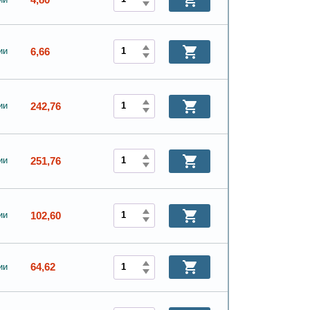
6,66
ии
242,76
ии
251,76
ии
102,60
ии
64,62
ии