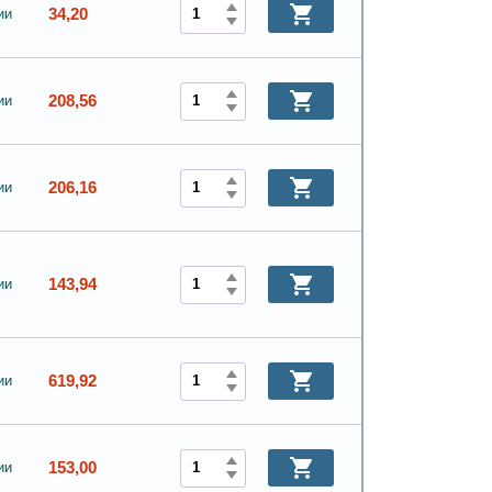
34,20
ии
208,56
ии
206,16
ии
143,94
ии
619,92
ии
153,00
ии