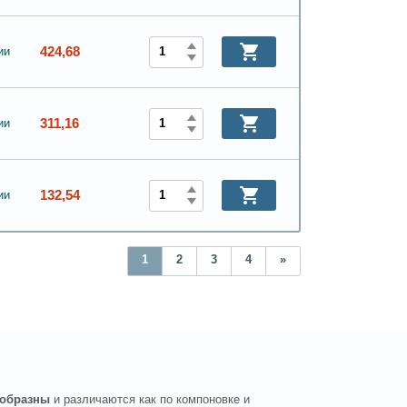
424,68
ии
311,16
ии
132,54
ии
1
2
3
4
»
ообразны
и различаются как по компоновке и