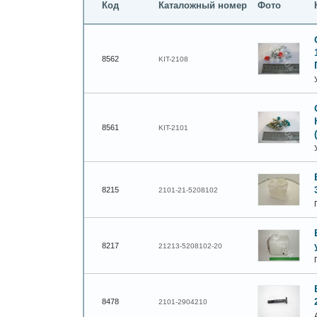
Код
Каталожный номер
Фото
8562
KIT-2108
8561
KIT-2101
8215
2101-21-5208102
8217
21213-5208102-20
8478
2101-2904210