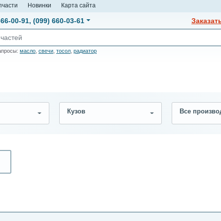
пчасти
Новинки
Карта сайта
666-00-91
,
(099) 660-03-61
Заказат
апросы:
масло
,
свечи
,
тосол
,
радиатор
Кузов
Все произво