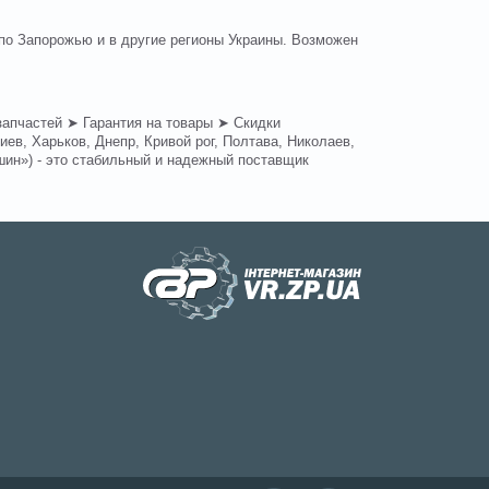
по Запорожью и в другие регионы Украины. Возможен
запчастей ➤ Гарантия на товары ➤ Скидки
ев, Харьков, Днепр, Кривой рог, Полтава, Николаев,
шин») - это стабильный и надежный поставщик