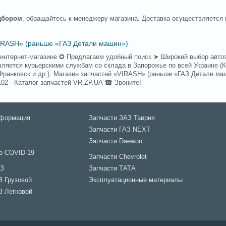
одбором
, обращайтесь к менеджеру магазина. Доставка осуществляется 
VIRASH» (раньше «ГАЗ Детали машин»)
в интернет-магазине ✪ Предлагаем удобный поиск ➤ Широкий выбор авто
яется курьерскими службам со склада в Запорожье по всей Украине (Ки
Франковск и др.). Магазин запчастей «VIRASH» (раньше «ГАЗ Детали ма
102 - Каталог запчастей VR.ZP.UA ☎ Звоните!
нформация
Запчасти ЗАЗ Таврия
Запчасти ГАЗ NEXT
Запчасти Daewoo
о COVID-19
Запчасти Chevrolet
АЗ
Запчасти ТАТА
З Грузовой
Эксплуатационные материалы
З Легковой