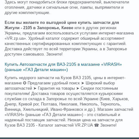
Здесь могут понадобиться блоки предохранителей, выключатели
отопления, датчики и сигнальные огни, лампы, выпрямители и
другие комплектующие.
Если вы желаете по выгодной цене купить запчасти для
Жигули - 2105 в Запорожье, Киеве
или в других регионах
Украины, предлагаем воспользоваться услугами интернет-магазина
«VR.zp.ua». Удобный каталог содержит обширный ассортимент
качественных сертифицированных комплектующих с гарантией.
Доставка действует по всей территории Украины, а в Запорожье
доступен самовывоз. Звоните!
Купить Автозапчасти для ВАЗ-2105 в магазине «VIRASH»
(раньше «ГАЗ Детали машин»)
Купить недорого запчасти на Кузов ВАЗ 2105, цены в интернет-
магазине ✪ Предлагаем удобный поиск ➤ Широкий выбор
автозапчастей ➤ Гарантия на товары ➤ Скидки постоянным
покупателям! Доставка товаров осуществляется курьерскими
службам со склада в Запорожье по всей Украине (Киев, Харьков,
Днепр, Кривой рог, Полтава, Николаев, Никополь, Тернополь,
Винница, Хмельницкий, Ивано-Франковск и др.). Магазин запчастей
«VIRASH» (раньше «ГАЗ Детали машин») - это стабильный и
надежный поставщик запчастей. Низкая цена на запчасти для
Кузов ВАЗ 2105 - Каталог запчастей VR.ZP.UA ☎ Звоните!