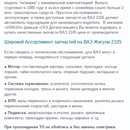
модель “четверки” с минимальной комплектацией. Выпуск
стартовал в 1980 году и за все время с конвейера сошло больше 2
млн. транспортных средств. Простота обслуживания и
эксплуатации, а также доступные запчасти на ВАЗ 2105 делают
автомобиль подходящим для начинающего водителя. В магазине
«VIRASH» (раньше «ГАЗ Детали машин») Вы можете подобрать и
купить качественные запчасти ВАЗ 2105 цена от производителя.
Широкий Ассортимент запчастей на ВАЗ Жигули 2105
Если говорить о техническом обслуживании, для ВАЗ могут в
первую очередь понадобиться следующие детали:
●
Мотор:
составляющие картера, сальники, прокладки, кольца
поршня, гайки коленчатого вала, опорные подушки, вкладыши и
прочее.
●
Система торможения:
усилители, уплотнители штока,
тормозные колодки, тросы и рычаги, бачки цилиндра и многое
другое.
●
КПП:
валы первичного и вторичного назначения, рукоятка рычага
переключения скоростей, шестерни и вилки.
●
Подвеска:
амортизаторы и втулки, рычаги, крепежные
комплекты, прокладки пружин, пальцы шаровых и тд.
При прохождении ТО не обойтись и без замены электрики.