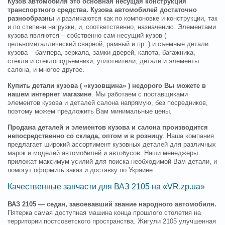
Кузов автомобиля это основная несущая конструкция
транспортного средства. Кузова автомобилей достаточно
разнообразны
и различаются как по компоновке и конструкции, так
и по степени нагрузки, и, соответственно, назначению. Элементами
кузова являются – собственно сам несущий кузов (
цельнометаллический сварной, рамный и пр. ) и съемные детали
кузова – бампера, зеркала, замки дверей, капота, багажника,
стёкла и стеклоподъемники, уплотнители, детали и элементы
салона, и многое другое.
Купить детали кузова ( «кузовщина» ) недорого Вы можете в
нашем интернет магазине
. Мы работаем с поставщиками
элементов кузова и деталей салона напрямую, без посредников,
поэтому можем предложить Вам минимальные цены.
Продажа деталей и элементов кузова и салона производится
непосредственно со склада, оптом и в розницу
. Наша компания
предлагает широкий ассортимент кузовных деталей для различных
марок и моделей автомобилей и автобусов. Наши менеджеры
приложат максимум усилий для поиска необходимой Вам детали, и
помогут оформить заказ и доставку по Украине.
Качественные запчасти для ВАЗ 2105 на «VR.zp.ua»
ВАЗ 2105 — седан, завоевавший звание народного автомобиля.
Пятерка самая доступная машина конца прошлого столетия на
территории постсоветского пространства. Жигули 2105 улучшенная