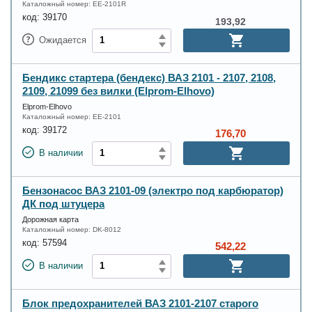
Каталожный номер:
EE-2101R
код:
39170
193,92
Ожидается
Бендикс стартера (бендекс) ВАЗ 2101 - 2107, 2108,
2109, 21099 без вилки (Elprom-Elhovo)
Elprom-Elhovo
Каталожный номер:
EE-2101
код:
39172
176,70
В наличии
Бензонасос ВАЗ 2101-09 (электро под карбюратор)
ДК под штуцера
Дорожная карта
Каталожный номер:
DK-8012
код:
57594
542,22
В наличии
Блок предохранителей ВАЗ 2101-2107 старого