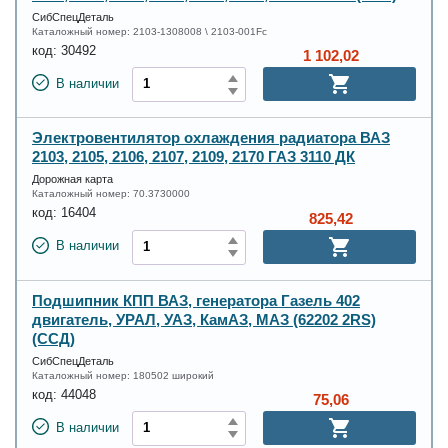
СибСпецДеталь
Каталожный номер:
2103-1308008 \ 2103-001Fc
код:
30492
1 102,02
В наличии
Электровентилятор охлаждения радиатора ВАЗ
2103, 2105, 2106, 2107, 2109, 2170 ГАЗ 3110 ДК
Дорожная карта
Каталожный номер:
70.3730000
код:
16404
825,42
В наличии
Подшипник КПП ВАЗ, генератора Газель 402
двигатель, УРАЛ, УАЗ, КамАЗ, МАЗ (62202 2RS)
(ССД)
СибСпецДеталь
Каталожный номер:
180502 широкий
код:
44048
75,06
В наличии