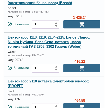
(электрический бензонасос) (Bosch)
BOSCH
Каталожный номер:
0 580 453 453
код:
8918
1 425,24
В наличии
Бензонасос 1118, 1119, 2104-2115, Lanos, Ланос,
Nubira Нубира, Sens Сенс, вставка, насос
топливный ГАЗ 2705, 3302 Газель (Weber)
Weber
Каталожный номер:
FP453-453
код:
29742
416,22
В наличии
Бензонасос 2110 вставка (электробензонасос)
(PROFIT)
Profit
Каталожный номер:
4001-0004
код:
176
464,58
В наличии