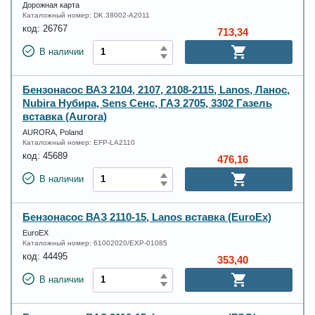
Дорожная карта
Каталожный номер:
DK.38002-A2011
код:
26767
713,34
В наличии
Бензонасос ВАЗ 2104, 2107, 2108-2115, Lanos, Ланос,
Nubira Нубира, Sens Сенс, ГАЗ 2705, 3302 Газель
вставка (Aurora)
AURORA, Poland
Каталожный номер:
EFP-LA2110
код:
45689
476,16
В наличии
Бензонасос ВАЗ 2110-15, Lanos вставка (EuroEx)
EuroEX
Каталожный номер:
61002020/EXP-01085
код:
44495
353,40
В наличии