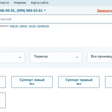
пчасти
Новинки
Карта сайта
666-00-91
,
(099) 660-03-61
Заказат
апросы:
масло
,
свечи
,
тосол
,
радиатор
Тормоза
Все произво
е
Суппорт левый
Суппорт правый
ВАЗ
ВАЗ