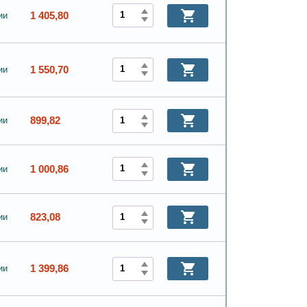
1 405,80
ии
1 550,70
ии
899,82
ии
1 000,86
ии
823,08
ии
1 399,86
ии