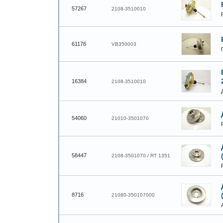
57267
2108-3510010
61176
VB350003
16384
2108-3510010
54060
21010-3501070
58447
2108-3501070 / RT 1351
8716
21080-350107000