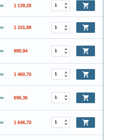
1 139,28
ии
1 151,88
ии
890,94
ии
1 460,70
ии
696,36
ии
1 646,70
ии