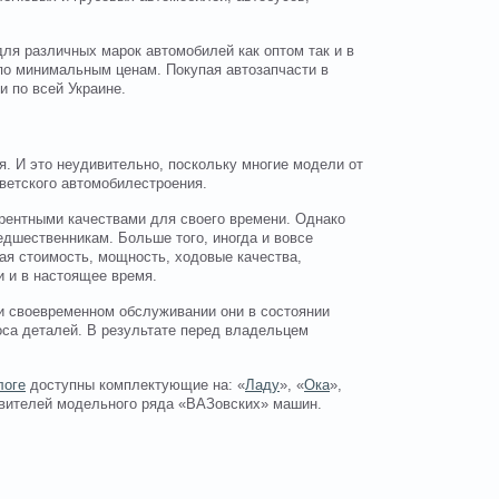
ля различных марок автомобилей как оптом так и в
по минимальным ценам. Покупая автозапчасти в
 по всей Украине.
. И это неудивительно, поскольку многие модели от
ветского автомобилестроения.
рентными качествами для своего времени. Однако
едшественникам. Больше того, иногда и вовсе
ая стоимость, мощность, ходовые качества,
и и в настоящее время.
 и своевременном обслуживании они в состоянии
носа деталей. В результате перед владельцем
логе
доступны комплектующие на: «
Ладу
», «
Ока
»,
авителей модельного ряда «ВАЗовских» машин.