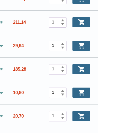
211,14
ии
29,94
ии
185,28
ии
10,80
ии
20,70
ии