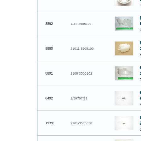
8892
1118-3505102
8890
21011-3505100
8891
2108-3505102
8492
1/59707/21
19391
2101-3505038