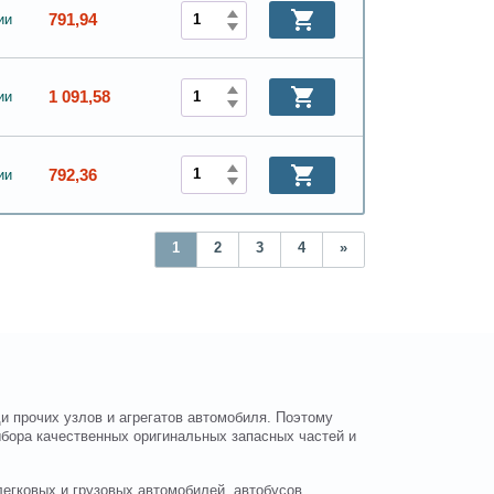
791,94
ии
1 091,58
ии
792,36
ии
1
2
3
4
»
и прочих узлов и агрегатов автомобиля. Поэтому
ыбора качественных оригинальных запасных частей и
егковых и грузовых автомобилей, автобусов,