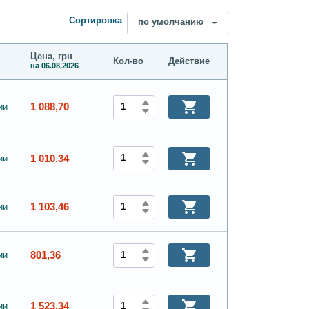
Сортировка
по умолчанию
Цена, грн
Кол-во
Действие
на 06.08.2026
1 088,70
ии
1 010,34
ии
1 103,46
ии
801,36
ии
1 523,34
ии