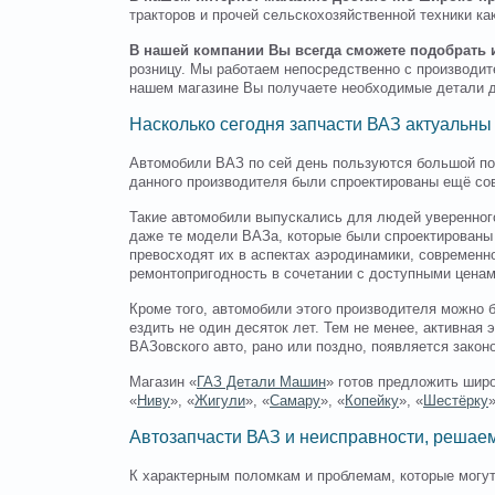
тракторов и прочей сельскохозяйственной техники как
В нашей компании Вы всегда сможете подобрать 
розницу. Мы работаем непосредственно с производит
нашем магазине Вы получаете необходимые детали дл
Насколько сегодня запчасти ВАЗ актуальны
Автомобили ВАЗ по сей день пользуются большой поп
данного производителя были спроектированы ещё со
Такие автомобили выпускались для людей уверенног
даже те модели ВАЗа, которые были спроектированы 
превосходят их в аспектах аэродинамики, современн
ремонтопригодность в сочетании с доступными ценам
Кроме того, автомобили этого производителя можно 
ездить не один десяток лет. Тем не менее, активная
ВАЗовского авто, рано или поздно, появляется закон
Магазин «
ГАЗ Детали Машин
» готов предложить шир
«
Ниву
», «
Жигули
», «
Самару
», «
Копейку
», «
Шестёрку
»
Автозапчасти ВАЗ и неисправности, решаем
К характерным поломкам и проблемам, которые могу