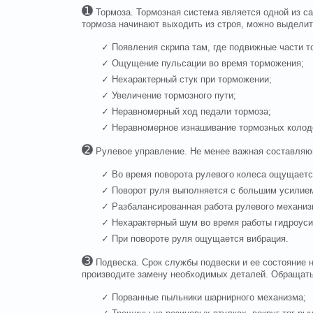
➊
Тормоза. Тормозная система является одной из са
тормоза начинают выходить из строя, можно выделит
✓ Появления скрипа там, где подвижные части то
✓ Ощущение пульсации во время торможения;
✓ Нехарактерный стук при торможении;
✓ Увеличение тормозного пути;
✓ Неравномерный ход педали тормоза;
✓ Неравномерное изнашивание тормозных колод
➋
Рулевое управление. Не менее важная составляющ
✓ Во время поворота рулевого колеса ощущается
✓ Поворот руля выполняется с большим усилие
✓ Разбалансированная работа рулевого механиз
✓ Нехарактерный шум во время работы гидроуси
✓ При повороте руля ощущается вибрация.
➌
Подвеска. Срок службы подвески и ее состояние н
производите замену необходимых деталей. Обращат
✓ Порванные пыльники шарнирного механизма;