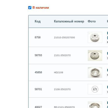
В наличии
Код
Каталожный номер
Фото
8758
21010-350207000
58793
2101-3502070
45858
HD2108
58701
2108-3502070
40027
RD.2121-3502070