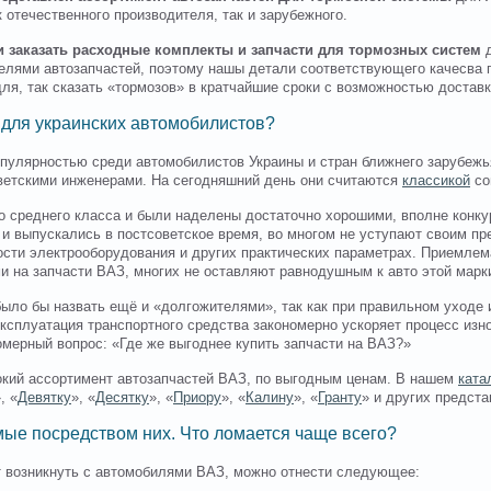
 отечественного производителя, так и зарубежного.
и заказать расходные комплекты и запчасти для тормозных систем
д
елями автозапчастей, поэтому нашы детали соответствующего качесва 
я, так сказать «тормозов» в кратчайшие сроки с возможностью доставки
 для украинских автомобилистов?
улярностью среди автомобилистов Украины и стран ближнего зарубежья
ветскими инженерами. На сегодняшний день они считаются
классикой
со
о среднего класса и были наделены достаточно хорошими, вполне конку
и выпускались в постсоветское время, во многом не уступают своим пр
ости электрооборудования и других практических параметрах. Приемлем
и на запчасти ВАЗ, многих не оставляют равнодушным к авто этой марк
было бы назвать ещё и «долгожителями», так как при правильном уходе
 эксплуатация транспортного средства закономерно ускоряет процесс из
омерный вопрос: «Где же выгоднее купить запчасти на ВАЗ?»
окий ассортимент автозапчастей ВАЗ, по выгодным ценам. В нашем
ката
, «
Девятку
», «
Десятку
», «
Приору
», «
Калину
», «
Гранту
» и других предст
ые посредством них. Что ломается чаще всего?
т возникнуть с автомобилями ВАЗ, можно отнести следующее: