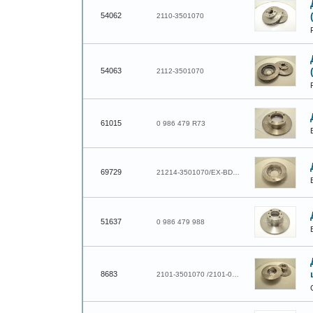
54062
2110-3501070
54063
2112-3501070
61015
0 986 479 R73
69729
21214-3501070/EX-BD21214F
51637
0 986 479 988
8683
2101-3501070 /2101-001Bdc