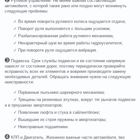
Рулевое управление. Не менее важная составляющая
автомобиля, с которой также рано или поздно могут возникнуть
следующие проблемы:
✓ Во время поворота рулевого колеса ощущается отдача;
✓ Поворот руля выполняется с большим усилием;
✓ Разбалансированная работа рулевого механизма;
✓ Нехарактерный шум во время работы гидроусилителя;
✓ При повороте руля ощущается вибрация.
➌
Подвеска. Срок службы подвески и ее состояние напрямую
зависят от состояния дорог, поэтому периодически проверяйте
исправность всех ее элементов и вовремя производите замену
необходимых деталей. Обращать внимание нужно на следующие
неисправности:
✓ Порванные пыльники шарнирного механизма;
✓ Трещины на резиновых втулках, вокруг тяг рычагов подвески
и в проушинах амортизаторов;
✓ Появление люфта и стука в сайлентблоке;
✓ Вышедшие из строя пружины и амортизаторы;
✓ Неисправные подшипники.
➍
КПП и Двигатель. Жизненно важные части автомобиля, без