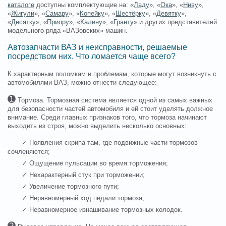
каталоге
доступны комплектующие на: «
Ладу
», «
Ока
», «
Ниву
»,
«
Жигули
», «
Самару
», «
Копейку
», «
Шестёрку
», «
Девятку
»,
«
Десятку
», «
Приору
», «
Калину
», «
Гранту
» и других представителей
модельного ряда «ВАЗовских» машин.
Автозапчасти ВАЗ и неисправности, решаемые
посредством них. Что ломается чаще всего?
К характерным поломкам и проблемам, которые могут возникнуть с
автомобилями ВАЗ, можно отнести следующее:
➊
Тормоза. Тормозная система является одной из самых важных
для безопасности частей автомобиля и ей стоит уделять должное
внимание. Среди главных признаков того, что тормоза начинают
выходить из строя, можно выделить несколько основных:
✓ Появления скрипа там, где подвижные части тормозов
сочленяются;
✓ Ощущение пульсации во время торможения;
✓ Нехарактерный стук при торможении;
✓ Увеличение тормозного пути;
✓ Неравномерный ход педали тормоза;
✓ Неравномерное изнашивание тормозных колодок.
➋