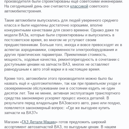
производителя были спроектированы ещё советскими инженерами.
На сегодняшний день они считаются
классикой
советского
автомобилестроения.
Такие автомобили выпускались для людей уверенного среднего
класса и были наделены достаточно хорошими, вполне
конкурентными качествами для своего времени. Однако даже те
модели ВАЗа, которые были спроектированы и выпускались в
постсоветское время, во многом не уступают своим
предшественникам. Больше того, иногда и вовсе превосходят их в
аспектах аэродинамики, современности электрооборудования и
других практических параметрах. Приемлемая стоимость,
мощность, ходовые качества, ремонтопригодность в сочетании с
доступными ценами на запчасти ВАЗ, многих не оставляют
равнодушным к авто этой марки и в настоящее время.
Кроме того, автомобили этого производителя можно было бы
назвать ещё и «долгожителями», так как при правильном уходе и
своевременном обслуживании они в состоянии ездить не один
десяток лет. Тем не менее, активная эксплуатация транспортного
средства закономерно ускоряет процесс износа деталей. В
результате перед владельцем ВАЗовского авто, рано или поздно,
появляется закономерный вопрос: «Где же выгоднее купить
запчасти на ВАЗ?»
Магазин «
ГАЗ Детали Машин
» готов предложить широкий
ассортимент автозапчастей ВАЗ, по выгодным ценам. В нашем