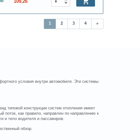
109,26
ии
1
2
3
4
»
фортного условия внутри автомобиля. Эти системы
вид типовой конструкции систем отопления имеет
й поток, как правило, направлен по направлению к
ги и тело водителя и пассажиров.
ественный обзор.