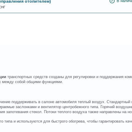
управления отопителем)
В налич
СНГ
ции
транспортных средств созданы для регулировки и поддержания ком
ых между собой общими функциями.
чение поддерживать в салоне автомобиля теплый воздух. Стандартный 
раемые заслонками и вентилятор центробежного типа. Горячий воздушны
я запотевания стекол. Потоки теплого воздуха также направлены на но
го типа и используются для быстрого обогрева, чтобы гарантировать кач