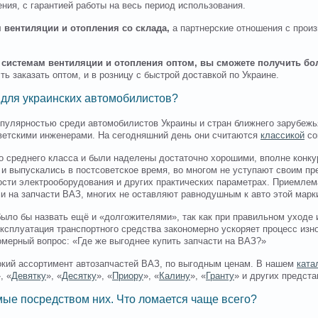
ения, с гарантией работы на весь период использования.
м вентиляции и отопления со склада,
а партнерские отношения с прои
к системам вентиляции и отопления оптом, вы сможете получить б
ь заказать оптом, и в розницу с быстрой доставкой по Украине.
 для украинских автомобилистов?
улярностью среди автомобилистов Украины и стран ближнего зарубежья
ветскими инженерами. На сегодняшний день они считаются
классикой
со
о среднего класса и были наделены достаточно хорошими, вполне конку
и выпускались в постсоветское время, во многом не уступают своим пр
ости электрооборудования и других практических параметрах. Приемлем
и на запчасти ВАЗ, многих не оставляют равнодушным к авто этой марк
было бы назвать ещё и «долгожителями», так как при правильном уходе
 эксплуатация транспортного средства закономерно ускоряет процесс из
омерный вопрос: «Где же выгоднее купить запчасти на ВАЗ?»
окий ассортимент автозапчастей ВАЗ, по выгодным ценам. В нашем
ката
, «
Девятку
», «
Десятку
», «
Приору
», «
Калину
», «
Гранту
» и других предст
ые посредством них. Что ломается чаще всего?