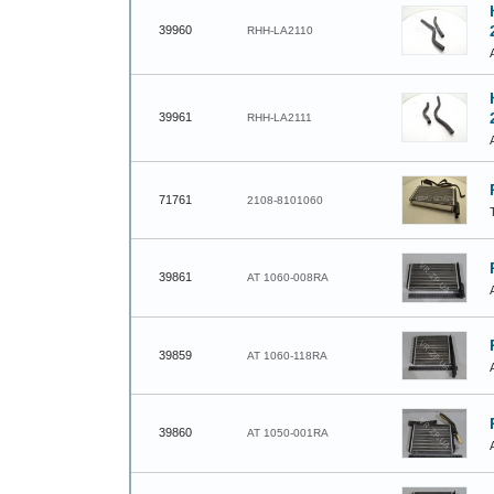
39960
RHH-LA2110
39961
RHH-LA2111
71761
2108-8101060
39861
AT 1060-008RA
39859
AT 1060-118RA
39860
AT 1050-001RA