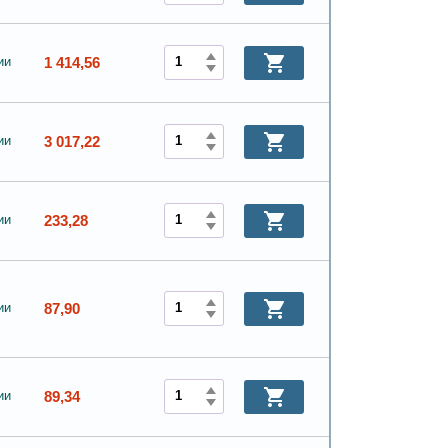
1 414,56
ии
3 017,22
ии
233,28
ии
87,90
ии
89,34
ии