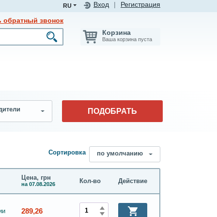
Вход
|
Регистрация
RU
ь обратный звонок
Корзина
Ваша корзина пуста
дители
ПОДОБРАТЬ
Сортировка
по умолчанию
Цена, грн
Кол-во
Действие
на 07.08.2026
289,26
ии