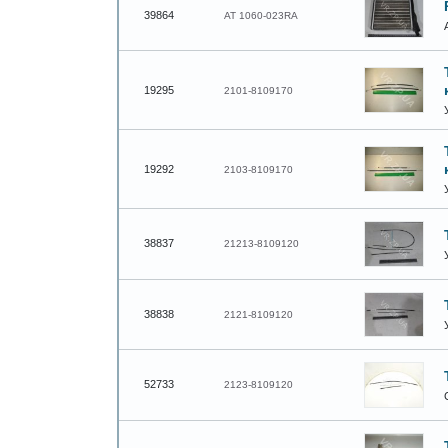
39864
AT 1060-023RA
19295
2101-8109170
19292
2103-8109170
38837
21213-8109120
38838
2121-8109120
52733
2123-8109120