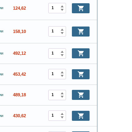
124,62
ии
158,10
ии
492,12
ии
453,42
ии
489,18
ии
430,62
ии