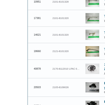
10951
2101-8101328
17381
2101-8101320
14621
2101-8101320
18660
2121-8101320
40878
2170-8112010 LFAC 0127
20503
2105-8109026