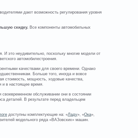
зводителями дают возможность регулирования уровня
ольшую скидку.
Все компоненты автомобильных
. И это неудивительно, поскольку многие модели от
ветского автомобилестроения.
рентными качествами для своего времени. Однако
едшественникам. Больше того, иногда и вовсе
ая стоимость, мощность, ходовые качества,
и и в настоящее время.
 и своевременном обслуживании они в состоянии
носа деталей. В результате перед владельцем
логе
доступны комплектующие на: «
Ладу
», «
Ока
»,
авителей модельного ряда «ВАЗовских» машин.