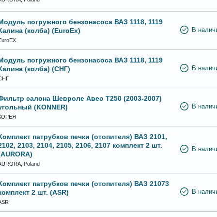
Модуль погружного бензонасоса ВАЗ 1118, 1119
Калина (колба) (EuroEx)
В налич
EuroEX
Модуль погружного бензонасоса ВАЗ 1118, 1119
Калина (колба) (СНГ)
В налич
СНГ
Фильтр салона Шевроле Авео Т250 (2003-2007)
угольный (KONNER)
В налич
КОРЕЯ
Комплект патрубков печки (отопителя) ВАЗ 2101,
2102, 2103, 2104, 2105, 2106, 2107 комплект 2 шт.
В налич
(AURORA)
AURORA, Poland
Комплект патрубков печки (отопителя) ВАЗ 21073
комплект 2 шт. (ASR)
В налич
ASR