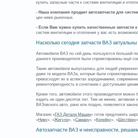
купить запасные части к системе вентиляции и отопл
- Наша компания продает автозапчасти для систе
цен ниже рыночных.
- Если Вам нужно купить качественные запчасти 
систем вентиляции и отопления у вас есть возможност
Насколько сегодня запчасти ВАЗ актуальны
Автомобили ВАЗ по сей день пользуются большой поп
данного производителя были спроектированы ещё со
Такие автомобили выпускались для людей уверенног
даже те модели ВАЗа, которые были спроектированы 
превосходят их в аспектах аэродинамики, современн
ремонтопригодность в сочетании с доступными ценам
Кроме того, автомобили этого производителя можно 
ездить не один десяток лет. Тем не менее, активная
ВАЗовского авто, рано или поздно, появляется закон
Магазин «
ГАЗ Детали Машин
» готов предложить шир
«
Ниву
», «
Жигули
», «
Самару
», «
Копейку
», «
Шестёрку
»
Автозапчасти ВАЗ и неисправности, решаем