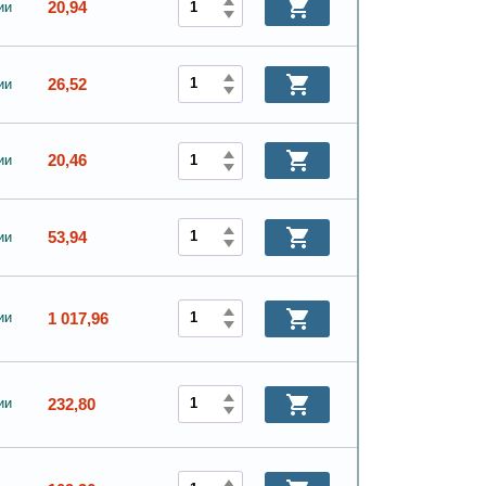
20,94
ии
26,52
ии
20,46
ии
53,94
ии
1 017,96
ии
232,80
ии