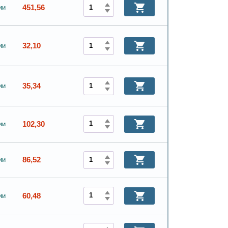
451,56
ии
32,10
ии
35,34
ии
102,30
ии
86,52
ии
60,48
ии