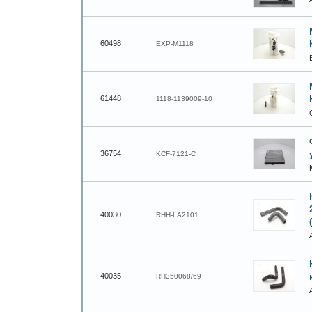
60498
EXP-M1118
61448
1118-1139009-10
36754
KCF-7121-C
40030
RHH-LA2101
40035
RH350068/69