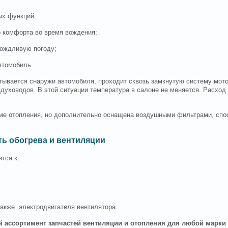
ых функций:
 комфорта во время вождения;
дождливую погоду;
втомобиль.
тывается снаружи автомобиля, проходит сквозь замкнутую систему мот
здуховодов. В этой ситуации температура в салоне не меняется. Расход
еме отопления, но дополнительно оснащена воздушными фильтрами, сп
ть обогрева и вентиляции
тся к:
также электродвигателя вентилятора.
ий ассортимент запчастей вентиляции и отопления для любой марк