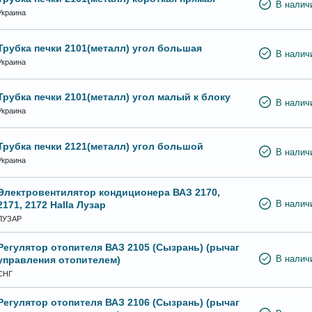
В налич
Украина
Трубка печки 2101(металл) угол большая
В налич
Украина
Трубка печки 2101(металл) угол малый к блоку
В налич
Украина
Трубка печки 2121(металл) угол большой
В налич
Украина
Электровентилятор кондиционера ВАЗ 2170,
2171, 2172 Halla Лузар
В налич
ЛУЗАР
Регулятор отопителя ВАЗ 2105 (Сызрань) (рычаг
управления отопителем)
В налич
СНГ
Регулятор отопителя ВАЗ 2106 (Сызрань) (рычаг