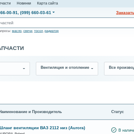
пчасти
Новинки
Карта сайта
666-00-91
,
(099) 660-03-61
Заказат
апросы:
масло
,
свечи
,
тосол
,
радиатор
АПЧАСТИ
Вентиляция и отопление
Все произво
Наименование и Производитель
Статус
Шланг вентиляции ВАЗ 2112 низ (Aurora)
В налич
AURORA, Poland