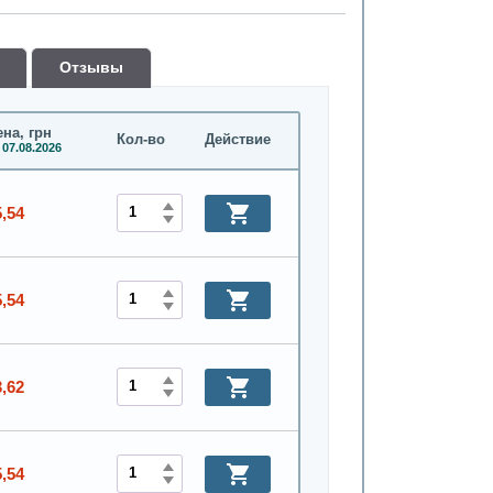
Oтзывы
на, грн
Кол-во
Действие
 07.08.2026
5,54
5,54
3,62
5,54