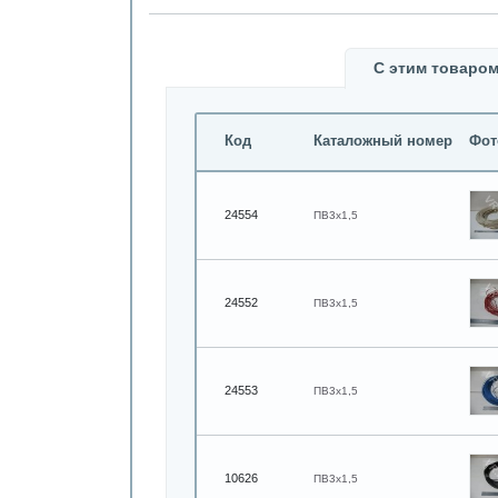
С этим товаром
Код
Каталожный номер
Фот
24554
ПВ3х1,5
24552
ПВ3х1,5
24553
ПВ3х1,5
10626
ПВ3х1,5