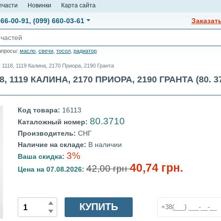
пчасти
Новинки
Карта сайта
666-00-91
,
(099) 660-03-61
Заказат
апросы:
масло
,
свечи
,
тосол
,
радиатор
1118, 1119 Калина, 2170 Приора, 2190 Гранта
119 КАЛИНА, 2170 ПРИОРА, 2190 ГРАНТА (80. 3
Код товара:
16113
80.3710
Каталожный номер:
Производитель:
СНГ
Наличие на складе:
В наличии
3%
Ваша скидка:
40,74 грн.
42,00 грн
Цена на 07.08.2026:
КУПИТЬ