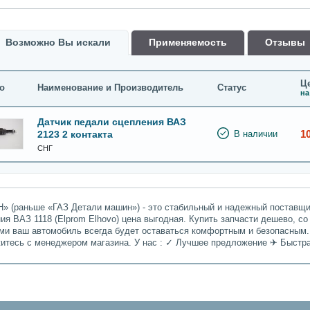
Возможно Вы искали
Применяемость
Oтзывы
Це
о
Наименование и Производитель
Статус
на
Датчик педали сцепления ВАЗ
1
2123 2 контакта
В наличии
СНГ
» (раньше «ГАЗ Детали машин») - это стабильный и надежный поставщик
ия ВАЗ 1118 (Elprom Elhovo) цена выгодная. Купить запчасти дешево, со
ами ваш автомобиль всегда будет оставаться комфортным и безопасным.
житесь с менеджером магазина. У нас : ✓ Лучшее предложение ✈ Быстр