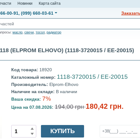
пчасти
Новинки
Карта сайта
666-00-91
,
(099) 660-03-61
Заказат
апросы:
масло
,
свечи
,
тосол
,
радиатор
 (ELPROM ELHOVO) (1118-3720015 / EE-20015)
Код товара:
18920
1118-3720015 / EE-20015
Каталожный номер:
Производитель:
Elprom-Elhovo
Наличие на складе:
В наличии
7%
Ваша скидка:
180,42 грн.
194,00 грн
Цена на 07.08.2026:
КУПИТЬ