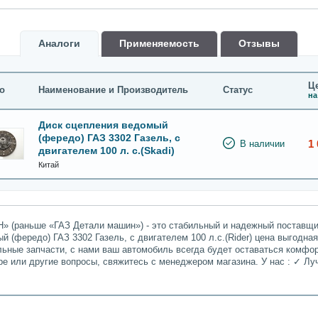
Аналоги
Применяемость
Oтзывы
Це
о
Наименование и Производитель
Статус
на
Диск сцепления ведомый
(фередо) ГАЗ 3302 Газель, с
1 
В наличии
двигателем 100 л. с.(Skadi)
Китай
» (раньше «ГАЗ Детали машин») - это стабильный и надежный поставщик
 (фередо) ГАЗ 3302 Газель, с двигателем 100 л.с.(Rider) цена выгодная
льные запчасти, с нами ваш автомобиль всегда будет оставаться комфо
ре или другие вопросы, свяжитесь с менеджером магазина. У нас : ✓ 