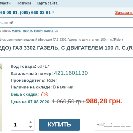
пчасти
Новинки
Карта сайта
666-00-91
,
(099) 660-03-61
Заказат
апросы:
масло
,
свечи
,
тосол
,
радиатор
Диск сцепления ведомый (фередо) ГАЗ 3302 Газель, с двигателем 100 л. с.(Rider)
ГАЗ 3302 ГАЗЕЛЬ, С ДВИГАТЕЛЕМ 100 Л. С.(RIDE
Код товара:
60717
421.1601130
Каталожный номер:
Производитель:
Rider
Наличие на складе:
В наличии
7%
Ваша скидка:
986,28 грн.
1 060,50 грн
Цена на 07.08.2026:
КУПИТЬ