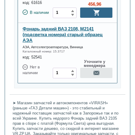
код:
61616
456,96
В наличии
Фонарь задний ВАЗ 2108, М2141
(подсветка номера) старый образец
АЭА
АЭА, Автоэлектроаппаратура, Винница
Каталожный номер:
15.3717
код:
52541
Уточните у
менеджера
Нет в
наличии
➤ Магазин запчастей и автокомпонентов «VIRASH»
(раньше «ГАЗ Детали машин») - это стабильный и
надежный поставщик запчастей как в Запорожье так и по
всей Украине. Купить недорого Фонарь задний ВАЗ 2105
прав в сборе с платой (Формула Света) цена выгодная.
Купить запчасти дешево, со скидкой в интернет магазине
VR.ZP.UA. Заказывайте только оригинальные запчасти, с