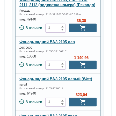
2111, 2112 (подсветка номера) (Рекардо)
Рекардо
Каталожный номер:
2110-3717020/087 ФП 311-п
код:
49140
36,30
В наличии
Фонарь задний ВАЗ 2105 лев
ДФК ООО
Каталожный номер:
21050-371601101
код:
18668
1 140,96
В наличии
Фонарь задний ВАЗ 2105 левый (Watt)
Китай
Каталожный номер:
2105-3716011
код:
64940
323,04
В наличии
Фонарь задний ВАЗ 2105 прав