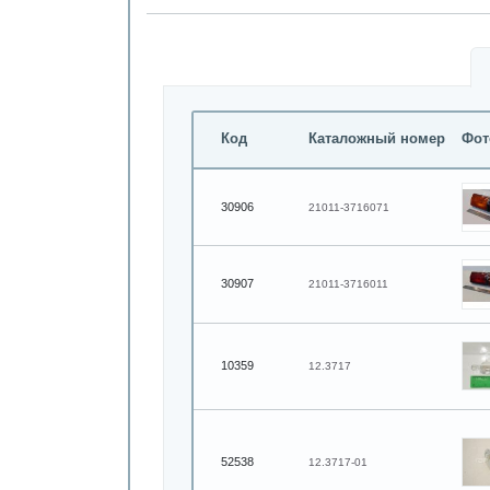
Код
Каталожный номер
Фот
30906
21011-3716071
30907
21011-3716011
10359
12.3717
52538
12.3717-01