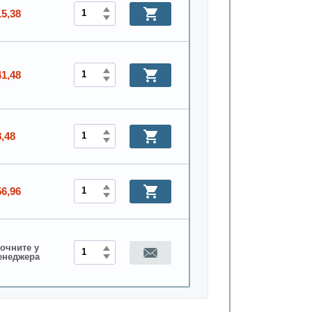
15,38
41,48
8,48
56,96
очните у
енеджера