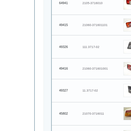
64941
2105-3716010
49415
21060-371601101
49326
111.3717-02
49416
21060-371601001
49327
11.3717-02
45802
21070-3716011