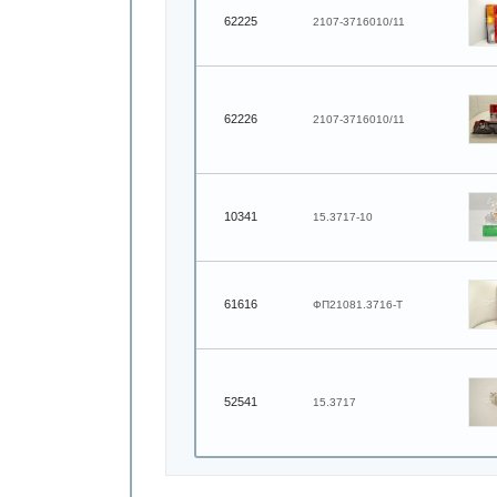
62225
2107-3716010/11
62226
2107-3716010/11
10341
15.3717-10
61616
ФП21081.3716-Т
52541
15.3717