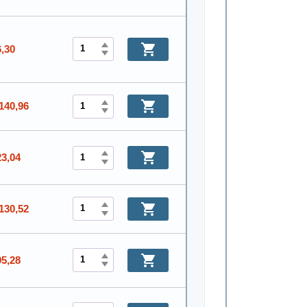
6,30
140,96
23,04
130,52
95,28