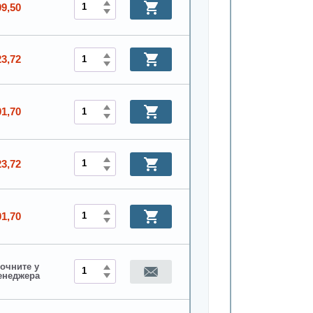
09,50
23,72
01,70
23,72
01,70
очните у
енеджера