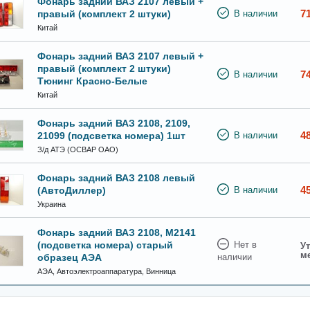
Фонарь задний ВАЗ 2107 левый +
7
правый (комплект 2 штуки)
В наличии
Китай
Фонарь задний ВАЗ 2107 левый +
правый (комплект 2 штуки)
7
В наличии
Тюнинг Красно-Белые
Китай
Фонарь задний ВАЗ 2108, 2109,
4
21099 (подсветка номера) 1шт
В наличии
З/д АТЭ (ОСВАР ОАО)
Фонарь задний ВАЗ 2108 левый
4
(АвтоДиллер)
В наличии
Украина
Фонарь задний ВАЗ 2108, М2141
(подсветка номера) старый
Нет в
Ут
м
образец АЭА
наличии
АЭА, Автоэлектроаппаратура, Винница