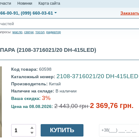
пчасти
Новинки
Карта сайта
666-00-91
,
(099) 660-03-61
Заказат
апросы:
масло
,
свечи
,
тосол
,
радиатор
АРА (2108-3716021/20 DH-415LED)
Код товара:
60598
2108-3716021/20 DH-415LED
Каталожный номер:
Производитель:
Китай
Наличие на складе:
В наличии
3%
Ваша скидка:
2 369,76 грн.
2 443,00 грн
Цена на 08.08.2026:
КУПИТЬ