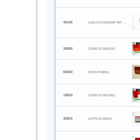
49140
2110-3717020/087 ФП 311-п
18668
21050-371601101
64940
2105-3716011
18669
21050-371601001
45803
21070-3716010