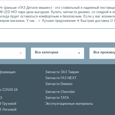
» (раньше «ГАЗ Детали машин») - это стабильный и надежный поставщик
8 LED Н/О пара цена выгодная. Купить запчасти дешево, со скидкой в и
всегда будет оставаться комфортным и безопасным. Если у вас возникл
джером магазина. У нас : ✓ Лучшее предложение ✈ Быстрая доставка ☑ 
Все категории
Все произво
нформация
Запчасти ЗАЗ Таврия
Запчасти ГАЗ NEXT
Запчасти Daewoo
о COVID-19
Запчасти Chevrolet
АЗ
Запчасти ТАТА
З Грузовой
Эксплуатационные материалы
З Легковой