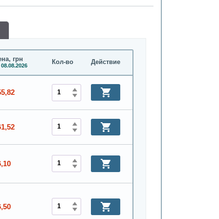
на, грн
Кол-во
Действие
 08.08.2026
55,82
61,52
6,10
6,50