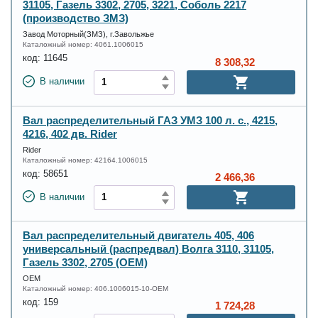
31105, Газель 3302, 2705, 3221, Соболь 2217
(производство ЗМЗ)
Завод Моторный(ЗМЗ), г.Завольжье
Каталожный номер:
4061.1006015
код:
11645
8 308,32
В наличии
Вал распределительный ГАЗ УМЗ 100 л. с., 4215,
4216, 402 дв. Rider
Rider
Каталожный номер:
42164.1006015
код:
58651
2 466,36
В наличии
Вал распределительный двигатель 405, 406
универсальный (распредвал) Волга 3110, 31105,
Газель 3302, 2705 (OEM)
OEM
Каталожный номер:
406.1006015-10-OEM
код:
159
1 724,28