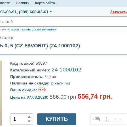
пчасти
Новинки
Карта сайта
666-00-91
,
(099) 660-03-61
Заказат
апросы:
масло
,
свечи
,
тосол
,
радиатор
 Favorit)
 5 (CZ FAVORIT) (24-1000102)
Код товара:
59697
24-1000102
Каталожный номер:
Производитель:
Чехия
Наличие на складе:
В наличии
5%
Ваша скидка:
556,74 грн.
586,00 грн
Цена на 07.08.2026:
КУПИТЬ