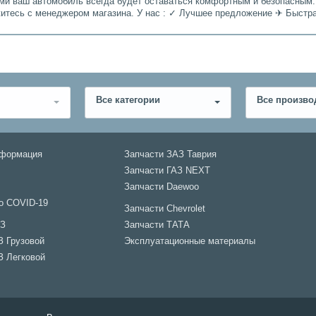
ами ваш автомобиль всегда будет оставаться комфортным и безопасным.
житесь с менеджером магазина. У нас : ✓ Лучшее предложение ✈ Быстр
Все категории
Все произво
нформация
Запчасти ЗАЗ Таврия
Запчасти ГАЗ NEXT
Запчасти Daewoo
о COVID-19
Запчасти Chevrolet
АЗ
Запчасти ТАТА
З Грузовой
Эксплуатационные материалы
З Легковой