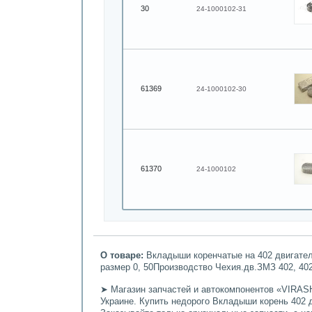
30
24-1000102-31
61369
24-1000102-30
61370
24-1000102
О товаре:
Вкладыши коренчатые на 402 двигатель
размер 0, 50Производство Чехия.дв.ЗМЗ 402, 4021
➤ Магазин запчастей и автокомпонентов «VIRASH
Украине. Купить недорого Вкладыши корень 402 дв