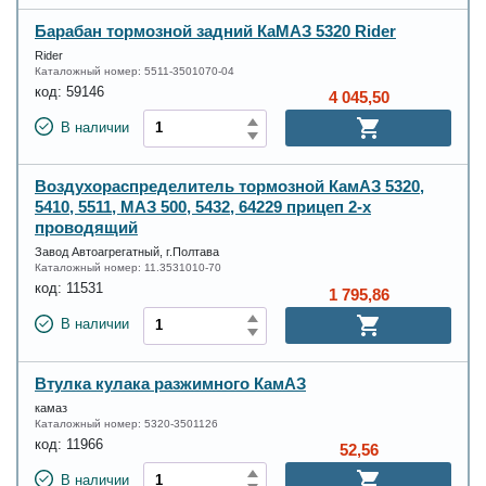
Барабан тормозной задний КаМАЗ 5320 Rider
Rider
Каталожный номер:
5511-3501070-04
код:
59146
4 045,50
В наличии
Воздухораспределитель тормозной КамАЗ 5320,
5410, 5511, МАЗ 500, 5432, 64229 прицеп 2-х
проводящий
Завод Автоагрегатный, г.Полтава
Каталожный номер:
11.3531010-70
код:
11531
1 795,86
В наличии
Втулка кулака разжимного КамАЗ
камаз
Каталожный номер:
5320-3501126
код:
11966
52,56
В наличии