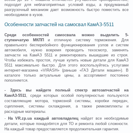
подходит для неблагоприятных условий езды, а продуманный
разгрузочный механизм дает возможность быстро поместить все
необходимое в кузов.
Особенности запчастей на самосвал КамАЗ-5511
Среди особенностей самосвала можно выделить 5-
ступенчатую МКПП
и отличную систему торможения. Для
правильного бесперебойного функционирования узлов и систем
автомобиля, нужно вовремя проводить техосмотр, заменять
запчасти на КамАЗ 5511 и ремонтировать вышедшие из строя.
Чтобы избежать простоя, лучше купить новые детали для КамАЗ
5511 максимально быстро. Для этого воспользуйтесь услугами
интернет-магазина «VIRASH» (раньше «ГАЗ Детали машин»). В
каталоге только актуальные цены, а ассортимент постоянно
пополняется.
- Здесь вы найдете полный спектр автозапчастей на
КамАЗ-5511
, среди которых особой популярностью пользуются
составляющие мотора, тормозной системы, коробки передач,
сцепления, системы охлаждения, а также ремкомплекты и
расходные материалы.
-
На VR.zp.ua каждый автовладелец
найдет все необходимые
детали, которые понадобятся для ТО и ремонта любой сложности.
На каждый товар предоставляется продолжительная гарантия.