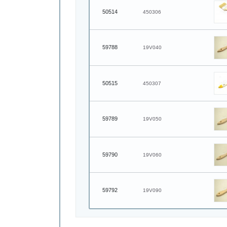
50514
450306
59788
19V040
50515
450307
59789
19V050
59790
19V060
59792
19V090