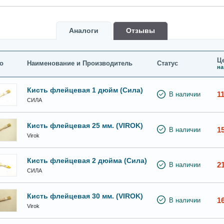
Аналоги
Oтзывы
Це
о
Наименование и Производитель
Статус
на
Кисть флейцевая 1 дюйм (Сила)
11
В наличии
СИЛА
Кисть флейцевая 25 мм. (VIROK)
1
В наличии
Virok
Кисть флейцевая 2 дюйма (Сила)
2
В наличии
СИЛА
Кисть флейцевая 30 мм. (VIROK)
1
В наличии
Virok