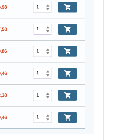
8,98
7,58
0,86
0,46
2,38
9,46