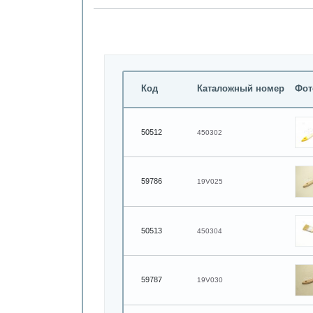
Код
Каталожный номер
Фот
50512
450302
59786
19V025
50513
450304
59787
19V030