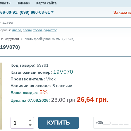
пчасти
Новинки
Карта сайта
666-00-91
,
(099) 660-03-61
Заказат
апросы:
масло
,
свечи
,
тосол
,
радиатор
Инструмент
Кисть флейцевая 75 мм. (VIROK)
19V070)
Код товара:
59791
19V070
Каталожный номер:
Производитель:
Virok
Наличие на складе:
В наличии
5%
Ваша скидка:
26,64 грн.
28,00 грн
Цена на 07.08.2026:
КУПИТЬ