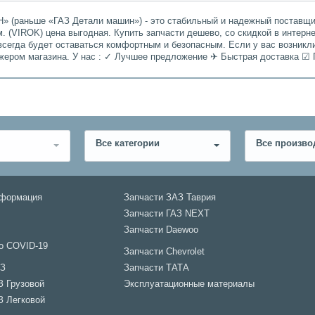
» (раньше «ГАЗ Детали машин») - это стабильный и надежный поставщик
. (VIROK) цена выгодная. Купить запчасти дешево, со скидкой в интерн
всегда будет оставаться комфортным и безопасным. Если у вас возникл
джером магазина. У нас : ✓ Лучшее предложение ✈ Быстрая доставка ☑ 
Все категории
Все произво
нформация
Запчасти ЗАЗ Таврия
Запчасти ГАЗ NEXT
Запчасти Daewoo
о COVID-19
Запчасти Chevrolet
АЗ
Запчасти ТАТА
З Грузовой
Эксплуатационные материалы
З Легковой