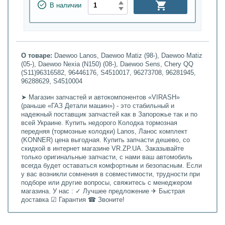
В наличии
О товаре:
Daewoo Lanos, Daewoo Matiz (98-), Daewoo Matiz
(05-), Daewoo Nexia (N150) (08-), Daewoo Sens, Chery QQ
(S11)96316582, 96446176, S4510017, 96273708, 96281945,
96288629, S4510004
➤ Магазин запчастей и автокомпонентов «VIRASH»
(раньше «ГАЗ Детали машин») - это стабильный и
надежный поставщик запчастей как в Запорожье так и по
всей Украине. Купить недорого Колодка тормозная
передняя (тормозные колодки) Lanos, Ланос комплект
(KONNER) цена выгодная. Купить запчасти дешево, со
скидкой в интернет магазине VR.ZP.UA. Заказывайте
только оригинальные запчасти, с нами ваш автомобиль
всегда будет оставаться комфортным и безопасным. Если
у вас возникли сомнения в совместимости, трудности при
подборе или другие вопросы, свяжитесь с менеджером
магазина. У нас : ✓ Лучшее предложение ✈ Быстрая
доставка ☑ Гарантия ☎ Звоните!