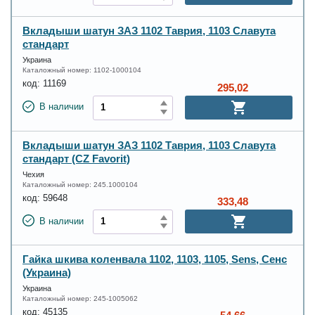
Вкладыши шатун ЗАЗ 1102 Таврия, 1103 Славута
стандарт
Украина
Каталожный номер:
1102-1000104
код:
11169
295,02
В наличии
Вкладыши шатун ЗАЗ 1102 Таврия, 1103 Славута
стандарт (CZ Favorit)
Чехия
Каталожный номер:
245.1000104
код:
59648
333,48
В наличии
Гайка шкива коленвала 1102, 1103, 1105, Sens, Сенс
(Украина)
Украина
Каталожный номер:
245-1005062
код:
45135