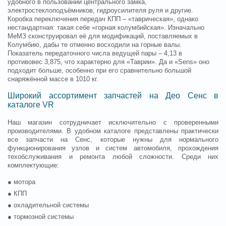
удобного в пользовании центрального замка,
электростеклоподъёмников, гидроусилителя руля и другие.
Коробка переключения передач КПП – «таврическая», однако
нестандартная: такая себе «горная колумбийская». Изначально
МеМЗ сконструировал её для модификаций, поставляемых в
Колумбию, дабы те отменно восходили на горные валы.
Показатель передаточного числа ведущей пары – 4,13 в
противовес 3,875, что характерно для «Таврии». Да и «Sens» оно
подходит больше, особенно при его сравнительно большой
снаряжённой массе в 1010 кг.
Широкий ассортимент запчастей на Део Сенс в
каталоге VR
Наш магазин сотрудничает исключительно с проверенными
производителями. В удобном каталоге представлены практически
все запчасти на Сенс, которые нужны для нормального
функционирования узлов и систем автомобиля, прохождения
техобслуживания и ремонта любой сложности. Среди них
комплектующие:
● мотора
● КПП
● охладительной системы
● тормозной системы