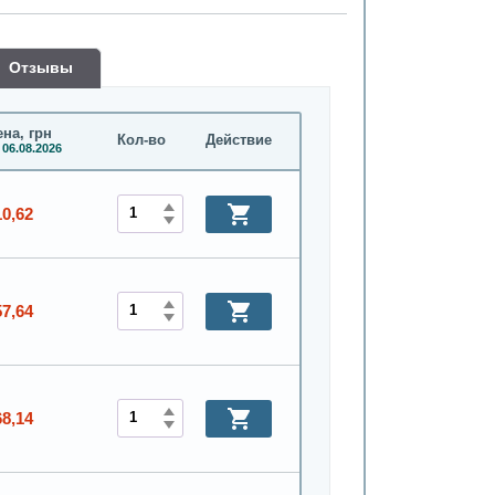
Oтзывы
на, грн
Кол-во
Действие
 06.08.2026
10,62
57,64
68,14