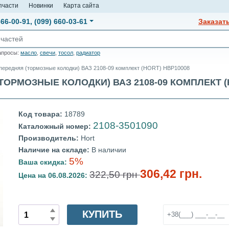
пчасти
Новинки
Карта сайта
666-00-91
,
(099) 660-03-61
Заказат
апросы:
масло
,
свечи
,
тосол
,
радиатор
передняя (тормозные колодки) ВАЗ 2108-09 комплект (HORT) HBP10008
РМОЗНЫЕ КОЛОДКИ) ВАЗ 2108-09 КОМПЛЕКТ (HOR
Код товара:
18789
2108-3501090
Каталожный номер:
Производитель:
Hort
Наличие на складе:
В наличии
5%
Ваша скидка:
306,42 грн.
322,50 грн
Цена на 06.08.2026:
КУПИТЬ