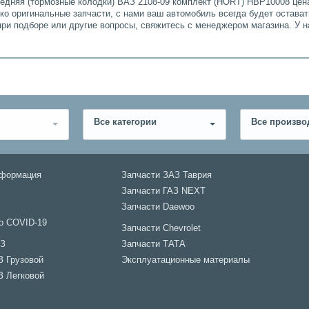
редняя (тормозные колодки) ВАЗ 2108-09 комплект (HORT) HBP10008 цена
ько оригинальные запчасти, с нами ваш автомобиль всегда будет остава
при подборе или другие вопросы, свяжитесь с менеджером магазина. У 
Все категории
Все произво
нформация
Запчасти ЗАЗ Таврия
Запчасти ГАЗ NEXT
Запчасти Daewoo
о COVID-19
Запчасти Chevrolet
АЗ
Запчасти ТАТА
З Грузовой
Эксплуатационные материалы
З Легковой