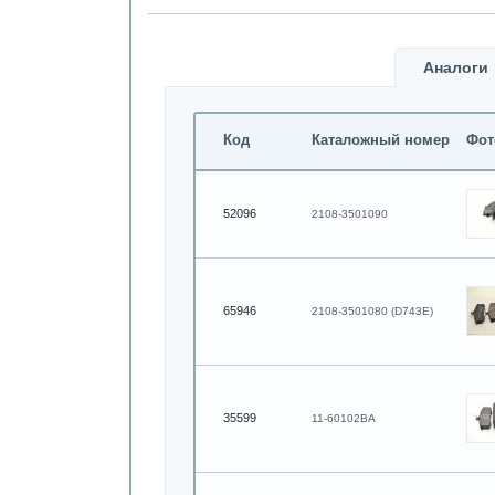
Аналоги
Код
Каталожный номер
Фот
52096
2108-3501090
65946
2108-3501080 (D743Е)
35599
11-60102BA