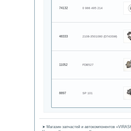
74132
0 986 495 214
48333
2108-3501080 (D743SM)
11052
FDB527
8897
SP 101
➤ Магазин запчастей и автокомпонентов «VIRASH