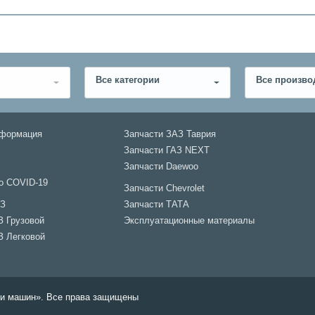
Все категории
Все произво
нформация
Запчасти ЗАЗ Таврия
Запчасти ГАЗ NEXT
Запчасти Daewoo
о COVID-19
Запчасти Chevrolet
АЗ
Запчасти ТАТА
З Грузовой
Эксплуатационные материалы
З Легковой
али машин». Все права защищены