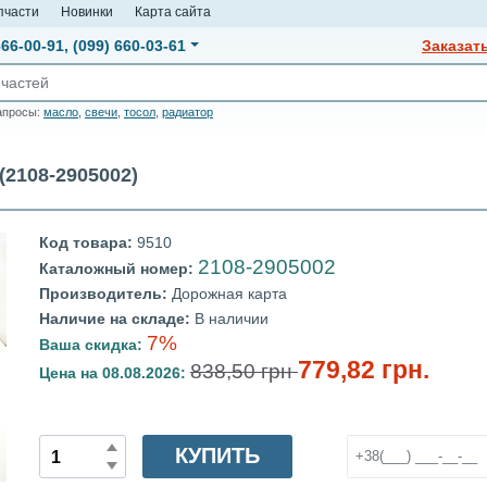
пчасти
Новинки
Карта сайта
666-00-91
,
(099) 660-03-61
Заказат
апросы:
масло
,
свечи
,
тосол
,
радиатор
2108-2905002)
Код товара:
9510
2108-2905002
Каталожный номер:
Производитель:
Дорожная карта
Наличие на складе:
В наличии
7%
Ваша скидка:
779,82 грн.
838,50 грн
Цена на 08.08.2026:
КУПИТЬ