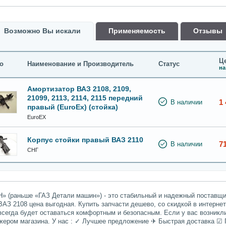
Возможно Вы искали
Применяемость
Oтзывы
Це
о
Наименование и Производитель
Статус
на
Амортизатор ВАЗ 2108, 2109,
21099, 2113, 2114, 2115 передний
1 
В наличии
правый (EuroEx) (стойка)
EuroEX
Корпус стойки правый ВАЗ 2110
7
В наличии
СНГ
» (раньше «ГАЗ Детали машин») - это стабильный и надежный поставщик
ВАЗ 2108 цена выгодная. Купить запчасти дешево, со скидкой в интерне
всегда будет оставаться комфортным и безопасным. Если у вас возникл
джером магазина. У нас : ✓ Лучшее предложение ✈ Быстрая доставка ☑ 