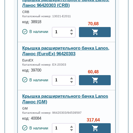
Ланос 96420303 (CRB)
CRB
Каталожный номер:
13021-E2011
код:
38918
70,68
В наличии
Крышка расширительного бачка Lanos,
Ланос (EuroEx) 96420303
EuroEX
Каталожный номер:
EX-20303
код:
39700
60,48
В наличии
Крышка расширительного бачка Lanos
Ланос (GM)
GM
Каталожный номер:
96420303/94539597
код:
40084
317,64
В наличии