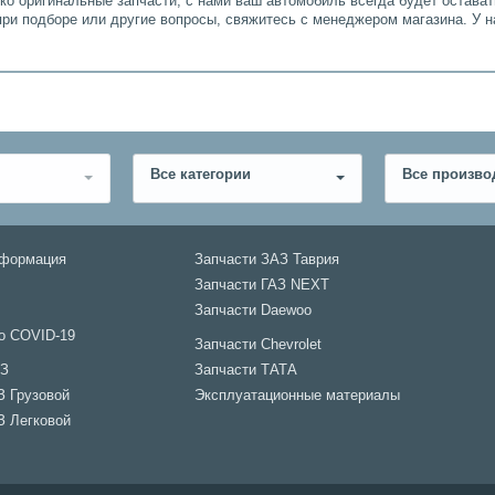
ько оригинальные запчасти, с нами ваш автомобиль всегда будет остава
при подборе или другие вопросы, свяжитесь с менеджером магазина. У 
Все категории
Все произво
нформация
Запчасти ЗАЗ Таврия
Запчасти ГАЗ NEXT
Запчасти Daewoo
о COVID-19
Запчасти Chevrolet
АЗ
Запчасти ТАТА
З Грузовой
Эксплуатационные материалы
З Легковой