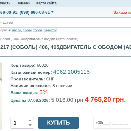
пчасти
Новинки
Карта сайта
666-00-91
,
(099) 660-03-61
Заказат
апросы:
масло
,
свечи
,
тосол
,
радиатор
 (Соболь) 406, 405двигатель с ободом (АвтоПрестиж)
 2217 (СОБОЛЬ) 406, 405ДВИГАТЕЛЬ С ОБОДОМ (АВ
Код товара:
60820
4062.1005115
Каталожный номер:
Производитель:
СНГ
Наличие на складе:
В наличии
5%
Ваша скидка:
4 765,20 грн.
5 016,00 грн
Цена на 07.08.2026:
КУПИТЬ