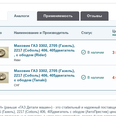
Аналоги
Применяемость
Oтзывы
Це
о
Наименование и Производитель
Статус
на
Маховик ГАЗ 3302, 2705 (Газель),
2217 (Соболь) 406, 405двигатель
3 
В наличии
, с ободом (Rider)
Rider
Маховик ГАЗ 3302, 2705 (Газель),
2217 (Соболь) 406, 405двигатель
4 
В наличии
с ободом (Tanaki)
СНГ
» (раньше «ГАЗ Детали машин») - это стабильный и надежный поставщик
5 (Газель), 2217 (Соболь) 406, 405двигатель с ободом (АвтоПрестиж) цен