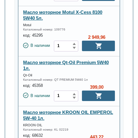
Масло моторное Motul X-Cess 8100
5W40 5л.
Motul
Каталожный номер:
109776
код:
45295
2 949,96
В наличии
Масло моторное Qt-Oil Premium 5W40
1л.
Qt-Oil
Каталожный номер:
QT PREMIUM 5W40 1л
код:
45358
399,00
В наличии
Масло моторное KROON OIL EMPEROL
5W-40 1л.
KROON OIL
Каталожный номер:
KL 02219
код:
68632
443,22