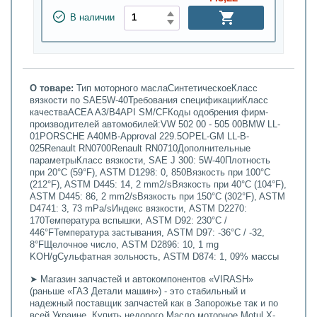
В наличии
О товаре:
Тип моторного маслаСинтетическоеКласс
вязкости по SAE5W-40Требования спецификацииКласс
качестваACEA A3/B4API SM/CFКоды одобрения фирм-
производителей автомобилей:VW 502 00 - 505 00BMW LL-
01PORSCHE A40MB-Approval 229.5OPEL-GM LL-B-
025Renault RN0700Renault RN0710Дополнительные
параметрыКласс вязкости, SAE J 300: 5W-40Плотность
при 20°C (59°F), ASTM D1298: 0, 850Вязкость при 100°C
(212°F), ASTM D445: 14, 2 mm2/sВязкость при 40°C (104°F),
ASTM D445: 86, 2 mm2/sВязкость при 150°C (302°F), ASTM
D4741: 3, 73 mPa/sИндекс вязкости, ASTM D2270:
170Температура вспышки, ASTM D92: 230°C /
446°FТемпература застывания, ASTM D97: -36°C / -32,
8°FЩелочное число, ASTM D2896: 10, 1 mg
KOH/gСульфатная зольность, ASTM D874: 1, 09% массы
➤ Магазин запчастей и автокомпонентов «VIRASH»
(раньше «ГАЗ Детали машин») - это стабильный и
надежный поставщик запчастей как в Запорожье так и по
всей Украине. Купить недорого Масло моторное Motul X-