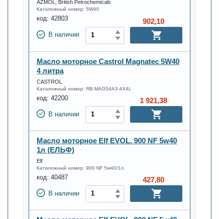
AZMOL, British Petrochemicals
Каталожный номер:
5W40
код:
42803
902,10
В наличии
Масло моторное Castrol Magnatec 5W40
4 литра
CASTROL
Каталожный номер:
RB-MAG54A3-4X4L
код:
42200
1 921,38
В наличии
Масло моторное Elf EVOL. 900 NF 5w40
1л (ЕЛЬФ)
Elf
Каталожный номер:
900 NF 5w40/1л.
код:
40487
427,80
В наличии