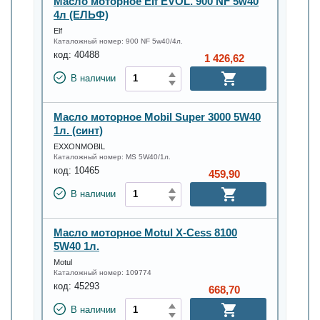
Масло моторное Elf EVOL. 900 NF 5w40
4л (ЕЛЬФ)
Elf
Каталожный номер:
900 NF 5w40/4л.
код:
40488
1 426,62
В наличии
Масло моторное Mobil Super 3000 5W40
1л. (синт)
EXXONMOBIL
Каталожный номер:
MS 5W40/1л.
код:
10465
459,90
В наличии
Масло моторное Motul X-Cess 8100
5W40 1л.
Motul
Каталожный номер:
109774
код:
45293
668,70
В наличии