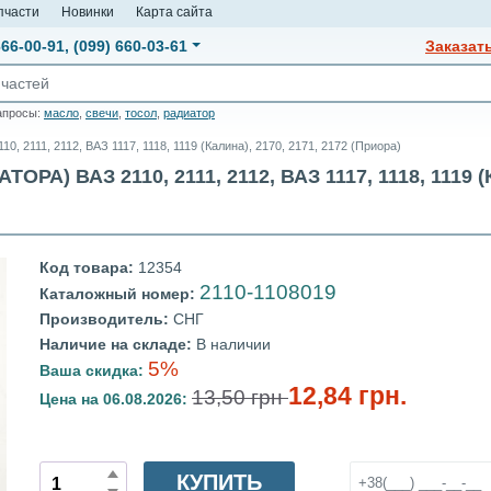
пчасти
Новинки
Карта сайта
666-00-91
,
(099) 660-03-61
Заказат
апросы:
масло
,
свечи
,
тосол
,
радиатор
0, 2111, 2112, ВАЗ 1117, 1118, 1119 (Калина), 2170, 2171, 2172 (Приора)
) ВАЗ 2110, 2111, 2112, ВАЗ 1117, 1118, 1119 (
Код товара:
12354
2110-1108019
Каталожный номер:
Производитель:
СНГ
Наличие на складе:
В наличии
5%
Ваша скидка:
12,84 грн.
13,50 грн
Цена на 06.08.2026:
КУПИТЬ