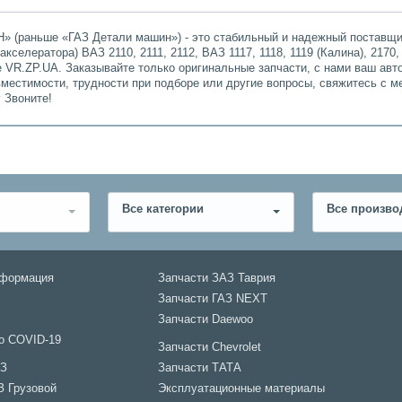
» (раньше «ГАЗ Детали машин») - это стабильный и надежный поставщик
кселератора) ВАЗ 2110, 2111, 2112, ВАЗ 1117, 1118, 1119 (Калина), 2170,
не VR.ZP.UA. Заказывайте только оригинальные запчасти, с нами ваш ав
вместимости, трудности при подборе или другие вопросы, свяжитесь с м
 Звоните!
Все категории
Все произво
нформация
Запчасти ЗАЗ Таврия
Запчасти ГАЗ NEXT
Запчасти Daewoo
о COVID-19
Запчасти Chevrolet
АЗ
Запчасти ТАТА
З Грузовой
Эксплуатационные материалы