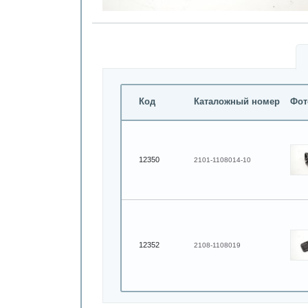
Код
Каталожный номер
Фот
12350
2101-1108014-10
12352
2108-1108019