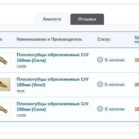
Аналоги
Oтзывы
Це
о
Наименование и Производитель
Статус
на
Плоскогубцы обрезиненные CrV
1
160мм (Сила)
В наличии
СИЛА
Плоскогубцы обрезиненные CrV
2
180мм (Vorel)
В наличии
Vorel
Плоскогубцы обрезиненные CrV
1
180мм (Сила)
В наличии
СИЛА