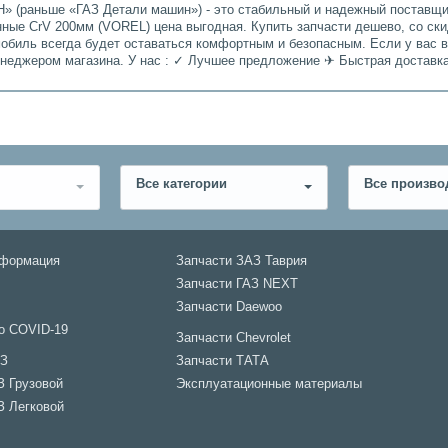
» (раньше «ГАЗ Детали машин») - это стабильный и надежный поставщик
нные CrV 200мм (VOREL) цена выгодная. Купить запчасти дешево, со ски
мобиль всегда будет оставаться комфортным и безопасным. Если у вас 
енеджером магазина. У нас : ✓ Лучшее предложение ✈ Быстрая доставк
Все категории
Все произво
нформация
Запчасти ЗАЗ Таврия
Запчасти ГАЗ NEXT
Запчасти Daewoo
о COVID-19
Запчасти Chevrolet
АЗ
Запчасти ТАТА
З Грузовой
Эксплуатационные материалы
З Легковой