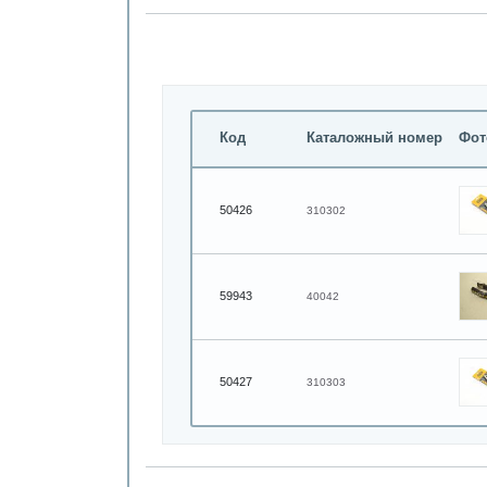
Код
Каталожный номер
Фот
50426
310302
59943
40042
50427
310303