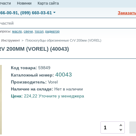
пчасти
Новинки
Карта сайта
666-00-91
,
(099) 660-03-61
Заказат
апросы:
масло
,
свечи
,
тосол
,
радиатор
Инструмент
Плоскогубцы обрезиненные CrV 200мм (VOREL)
200ММ (VOREL) (40043)
Код товара:
59849
40043
Каталожный номер:
Производитель:
Vorel
Наличие на складе:
Нет в наличии
Цена:
224,22 Уточните у менеджера