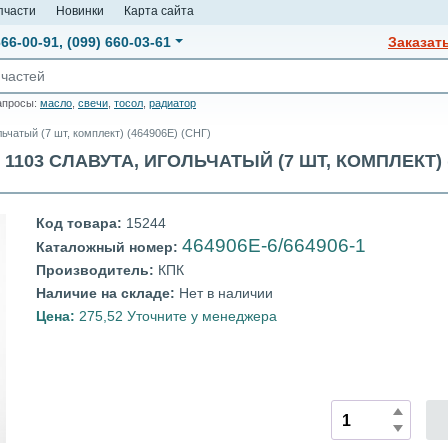
пчасти
Новинки
Карта сайта
666-00-91
,
(099) 660-03-61
Заказат
апросы:
масло
,
свечи
,
тосол
,
радиатор
ьчатый (7 шт, комплект) (464906Е) (СНГ)
103 СЛАВУТА, ИГОЛЬЧАТЫЙ (7 ШТ, КОМПЛЕКТ) (464
Код товара:
15244
464906Е-6/664906-1
Каталожный номер:
Производитель:
КПК
Наличие на складе:
Нет в наличии
Цена:
275,52 Уточните у менеджера