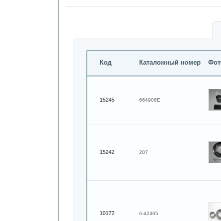
Код
Каталожный номер
Фот
15245
664906Е
15242
207
10172
6-42305