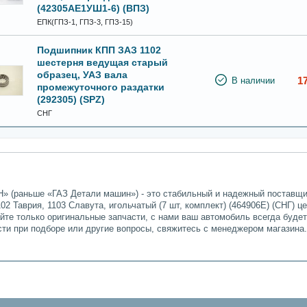
(42305АЕ1УШ1-6) (ВПЗ)
ЕПК(ГПЗ-1, ГПЗ-3, ГПЗ-15)
Подшипник КПП ЗАЗ 1102
шестерня ведущая старый
образец, УАЗ вала
1
В наличии
промежуточного раздатки
(292305) (SPZ)
СНГ
» (раньше «ГАЗ Детали машин») - это стабильный и надежный поставщик
2 Таврия, 1103 Славута, игольчатый (7 шт, комплект) (464906Е) (СНГ) ц
айте только оригинальные запчасти, с нами ваш автомобиль всегда буде
сти при подборе или другие вопросы, свяжитесь с менеджером магазина