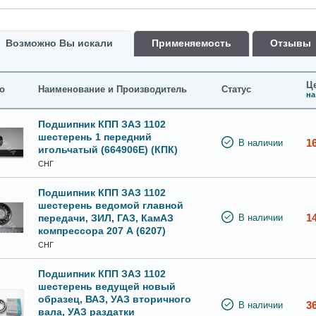
Возможно Вы искали
Применяемость
Oтзывы
Це
о
Наименование и Производитель
Статус
на
Подшипник КПП ЗАЗ 1102
шестерень 1 передний
1
В наличии
игольчатый (664906Е) (КПК)
СНГ
Подшипник КПП ЗАЗ 1102
шестерень ведомой главной
1
передачи, ЗИЛ, ГАЗ, КамАЗ
В наличии
компрессора 207 А (6207)
СНГ
Подшипник КПП ЗАЗ 1102
шестерень ведущей новый
образец, ВАЗ, УАЗ вторичного
3
В наличии
вала, УАЗ раздатки