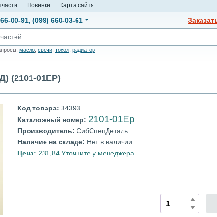
пчасти
Новинки
Карта сайта
666-00-91
,
(099) 660-03-61
Заказат
апросы:
масло
,
свечи
,
тосол
,
радиатор
) (2101-01EP)
Код товара:
34393
2101-01Ep
Каталожный номер:
Производитель:
СибСпецДеталь
Наличие на складе:
Нет в наличии
Цена:
231,84 Уточните у менеджера